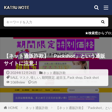
★検索窓からブログ内検索を！どの記事で
【ネット通販詐欺】「Packshot」という通販
サイトに注意！
2024年12月26日
ネット通販詐欺
SALE
,
マスク
,
怪しい
,
期間限定
,
超目玉
,
Pack shop
,
Dack shot
1068view
5件
HOME
ネット通販詐欺
【ネット通販詐欺】「Packshot」