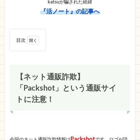
katsuが騙された経緯
『活ノート』の記事へ
目次
1
【ネット
通販詐欺】
「Packshot」
という通販サ
イトに注意！
【ネット通販詐欺】
1.1
「Packshot」という通販サイ
Packshot
の詐欺サ
トに注意！
イト情報
1.1.1
https://gjdhok.godlet.shop/
1.2
さい
Packshot
今回のネット通販詐欺情報は
です。ロゴが読