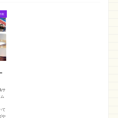
ano a mano
ビー
情報サイト
ilemon
Moewe
フランド
約
サンコー
デンデン
arisana
リフォーム
携帯電話
詐欺
しい会社
検索
ー
偽サ
はム
ト
いて
ゴや