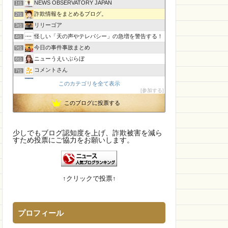
NEWS OBSERVATORY JAPAN
1位
ル
Lucy Shop
詐欺情報をまとめるブログ。
2位
SUNVALLEY
リリーゴア
3位
怪しい「天の声やテレパシー」の急増を警告する！
4位
今日の事件事故まとめ
5位
ニューうえいぶらぼ
6位
コメントさん
7位
孤島の奇譚
8位
このカテゴリを全て表示
参加する
CamTalk〜生活情報サイト
9位
このブログに投票する
【国内・海外】ニュースまとめ【芸能・科学・エトセトラ】
10位
未確認飛行物体・地球外知的生命体
11位
執務室
12位
少しでもブログ認知度を上げ、詐欺被害を減ら
エンジニアの憂鬱
すため投票にご協力をお願いします。
13位
IT派遣営業マン「テル」が教える人材派遣で稼ぐ技術！
14位
幽霊食口さんのメッセージ?
15位
↑クリックで投票↑
プロフィール