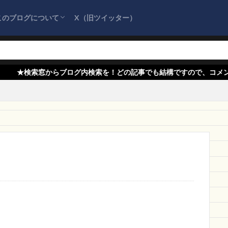
英語学習
生活館
Arrowsbow
超割引販売中
KQKU2U
このブログについて
X（旧ツイッター）
UnaI
tgcm
xp
INTACT
アクロ
安心サービス
海
チョップ
SAXLOVEROV
TRUEKIDPRESENT
ダンシャディア
サイトマップ
プライバシーポリシー
お問い合わせ
『詐欺情報をまとめるブログ』を応援してく
販公式店
lng-lang
SALESAGEAR
Anymagic
GASSHOP
H
ださい！
tans
Yjashm
人気の雑貨店
ACT Bigger
graduate 通販
ブログ内検索を！どの記事でも結構ですので、コメント欄に詐欺情報を
リー
NOVA産業
February
ソフトウェア
大特価市
即日
作
後払い
中小企業
Follow you allow
FREE
ChestenCoa
矢野オンライン
株式会社グローバルアイズ
スーパーセール
ki
E
請求
新しいファッション
BLBTVBKITMALL
ClearSky Stor
smptrader
楽天市場
怪しすぎる
iPhone
口座売買
自転車セール
中文体
インテリア生活館
QC sirito
業界最安
LE PARIS
2020
雑貨屋
新作通販激安
直売SHOPPING
ARFAJBDONLINE
激安価格
アウトドア
Perfect
広告
RE
streetstore
東山堂
OUTLET SALE
ランナウト
好ま
ーカップ
クールショップ
ディスカウント
Cute専門店
エミュ