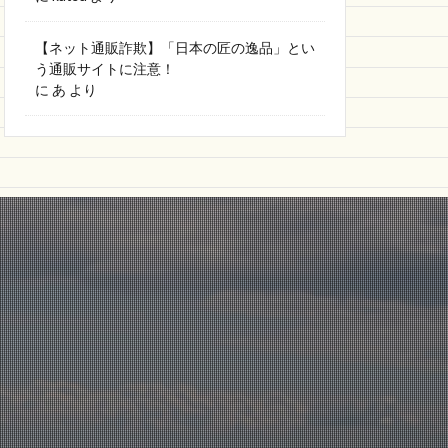
【ネット通販詐欺】「日本の匠の逸品」とい
う通販サイトに注意！
に
あ
より