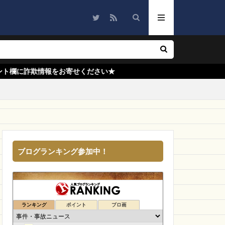
PARKS
外サイト
ycyc
ン
fab-fabric
amgover
ALLIASHOP
お寄せください★
発送
ワークス
t
nd
NEWWALT
e
SANTE LABO
ザ・ジューシー
ブログランキング参加中！
値に挑戦
Elgato
しい
クッション
ランキング
ポイント
ブロ画
オーストラリア