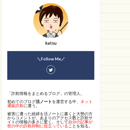
katsu
＼Follow Me／
「詐欺情報をまとめるブログ」の管理人。
初めてのブログ
活ノート
を運営する中、
ネット
通販詐欺
に遭う。
被害に遭った経緯を活ノートに書くと大勢の方
からコメントが。あまりのアクセス数と詐欺サ
イトの情報の多さに驚く。そして
自分の記事が
世の中の詐欺抑制に役立っている
ことを知る。