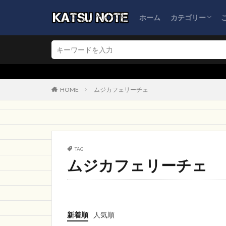
倉地株式会社
ホーム
カテゴリー
TRYNLIKEOV
Font
ピルツ
ブログ運営
ネット通販詐欺
怪しい会社情報
Grnbe
2L直
中古販売
Me
★検索窓から
ハッスル
ポ
HOME
ムジカフェリーチェ
ATE
映像制
新雪荘スポーツ
WJBLL
PRYD
ブランドショップ
TAG
今だけSALE
ムジカフェリーチェ
Moveon
NOB
TARIQULMARKET
DMMONLINE STO
新着順
人気順
注文
コーヒ