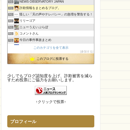
NEWS OBSERVATORY JAPAN
1位
詐欺情報をまとめるブログ。
2位
怪しい「天の声やテレパシー」の急増を警告する！
3位
リリーゴア
4位
ニューうえいぶらぼ
5位
コメントさん
6位
今日の事件事故まとめ
7位
【国内・海外】ニュースまとめ【芸能・科学・エトセトラ】
8位
このカテゴリを全て表示
参加する
執務室
9位
このブログに投票する
孤島の奇譚
10位
CamTalk〜生活情報サイト
11位
未確認飛行物体・地球外知的生命体
12位
少しでもブログ認知度を上げ、詐欺被害を減ら
エンジニアの憂鬱
すため投票にご協力をお願いします。
13位
IT派遣営業マン「テル」が教える人材派遣で稼ぐ技術！
14位
マダムとセニョリータのニュースな杜
15位
↑クリックで投票↑
プロフィール