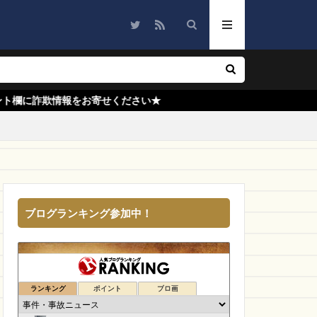
nd
NEWWALT
e
SANTE LABO
ザ・ジューシー
値に挑戦
Elgato
せください★
しい
クッション
オーストラリア
ル
Lucy Shop
SUNVALLEY
ブログランキング参加中！
ランキング
ポイント
ブロ画