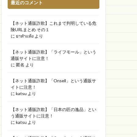
最近のコメント
【ネット通販詐欺】これまで判明している危
険URLまとめ その１
に
ยาทำแท้ง
より
【ネット通販詐欺】「ライフモール」という
通販サイトに注意！
に
匿名
より
【ネット通販詐欺】「Onsell」という通販サ
イトに注意！
に
katsu
より
【ネット通販詐欺】「日本の匠の逸品」とい
う通販サイトに注意！
に
katsu
より