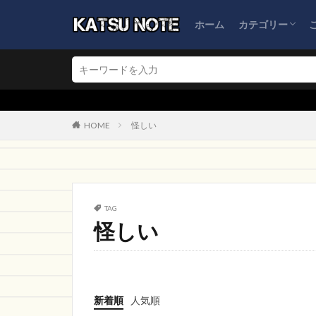
新雪荘スポーツ
ホーム
カテゴリー
WJBLL
PRYD
ブランドショップ
ブログ運営
ネット通販詐欺
怪しい会社情報
今だけSALE
Moveon
NOB
★検索窓からブロ
TARIQULMARKET
HOME
怪しい
DMMONLINE STO
注文
コーヒ
regionPAY
m
ショップ
予
TAG
aan store
怪
怪しい
新着順
人気順