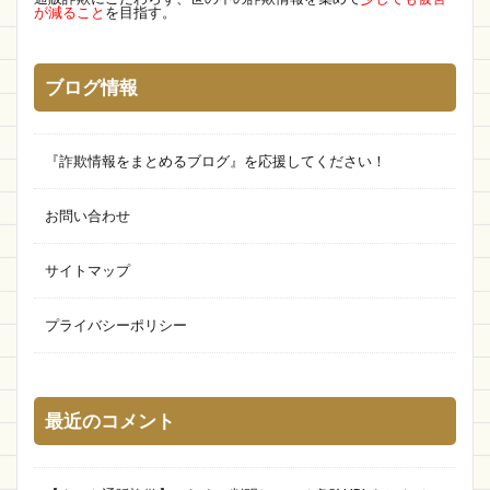
が減ること
を目指す。
Blue Tears
aligoodsnew
websaleonline
クリスマス
クレジットカード決済
topbox
ブログ情報
iPad
コミュボード
トリップアドバイザー
激安
ラグナロク
消費者生活センター
ラジオショッピング
おしゃれ生活館
Reiseido
『詐欺情報をまとめるブログ』を応援してください！
通販ショップ
BIG SALE
防護用品
お問い合わせ
アウトレット
新生活
EBICTPOANKN
MWUDDUSMALL
むたむ
オンラインショップ
サイトマップ
Piei Shop
always online
dedestore
プライバシーポリシー
EL hanaakari
新商品
英語
SVS
店 新品登場
MARY
MONO MART
メーカー
anuans
Mho販売店
TEEN
最近のコメント
nkxmo
対応方法
スーツのアウトレット工場
Youshowshop
ABC MART
意味