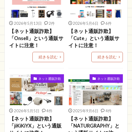
hinnotek
friday!
Good
バンド
githpaw
しょっぷりWEEK
晴れ堂
CAC
2026年5月13日
2件
2026年5月6日
6件
AVUYKW
HOLIDAY TWIN CRIP
Web
【ネット通販詐欺】
【ネット通販詐欺】
Yorkstore
コンサル
SCORE
「Onsell」という通販サ
「Cute」という通販サ
株式会社USP
Xiaoyun
JFBOSS
JAL
イトに注意！
イトに注意！
フォークリフト
Jot専門店
SweetZad
続きを読む
続きを読む
Pre-knailed
モノポリー
東急ネットスーパー
株式会社オリンピア
Japan
FedEx
ネット通販詐欺
ネット通販詐欺
富澤商店
口座番号
グッドアイテム
トレード
価格が安い
ファッション
JPW
Grande
BUY ONLINE
mini
THE JUICY
おすすめ
PRECISE STRATEGIES
2020超歓迎
2026年5月5日
4件
2025年9月6日
4件
【ネット通販詐欺】
【ネット通販詐欺】
ブライトアイ
OC sirito
セール品
「jiKiKiYX」という通販
「NATURGRAPHY」と
セーファーインタネット協会
新作直営店