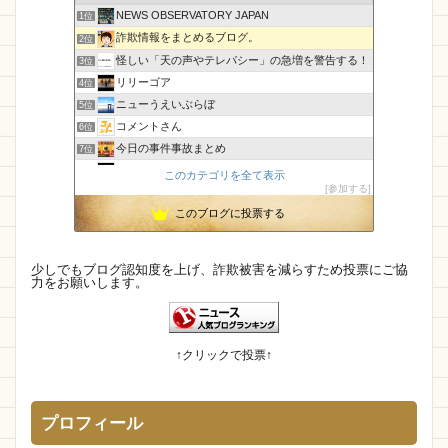
NEWS OBSERVATORY JAPAN
メアリー
キャラクター
ホットサンド
1位
詐欺情報をまとめるブログ。
2位
キティちゃん
Plf専門ショップ
てんtoてん
怪しい「天の声やテレパシー」の急増を警告する！
3位
楽器
Seedcoms
明成生活館
リリーゴア
4位
ニューうえいぶらぼ
5位
エービーシーマート
Sie
会社
コメントさん
6位
GOLDJAPAN
orelof
Bush Store
口コミ
今日の事件事故まとめ
7位
CamTalk〜生活情報サイト
8位
このカテゴリを全て表示
公式
ブランド探検隊
求人
coie
参加する
執務室
9位
電動アシスト
Bestsign
超大特価
このブログに投票する
【国内・海外】ニュースまとめ【芸能・科学・エトセトラ】
10位
孤島の奇譚
11位
YOUSHOU SHOP
メントスパム
ハッピー購入
未確認飛行物体・地球外知的生命体
12位
少しでもブログ認知度を上げ、詐欺被害を減らすため投票にご協
詐欺情報まとめ
ロゴス
TreasureHunt
力をお願いします。
IT派遣営業マン「テル」が教える人材派遣で稼ぐ技術！
13位
マダムとセニョリータのニュースな杜
BEARIP
REVOL
出品限定
Orbits
14位
幽霊食口さんのメッセージ?
15位
RAB
MIUかお
SHOPPING
ファーランド
↑クリックで投票↑
REIShop
PolarRolling
アパレル
meow
JNTO
お問い合わせ
セールマーケット
プロフィール
サンシャイン
クチコミ
Xen