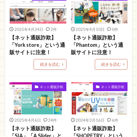
bimi shop
販売手数料
Orbit
HONSUN
MUBお
Butter finger
Farland
Snakes
ハウス
WEB限定
SPACE
アカウント
2025年4月24日
2件
2025年4月10日
0件
EST
market
訳アリ
Eaudi
【ネット通販詐欺】
【ネット通販詐欺】
「York store」という通
「Phantom」という通
LIFE ON SORRY
JP ONLINESHOP
歌詞
販サイトに注意！
販サイトに注意！
moshir nafuda kobo
バッグモール
Cariru
msfarm
鈴鹿
meAekaHaA
ギフト
続きを読む
続きを読む
Follow allow
TOP
UPSTAJapan
better
ベストディール 通販
Sugshop 通販
ネット通販詐欺
ネット通販詐欺
偽通販サイト
スタート
送られてこない
シンガポール
ナイツ
POTRIY
PRONTO
DEIRI
オープンワールド
SNS運用代行
2025年4月6日
24件
2024年3月16日
6件
未使用
iuHTEKC
給付金
Banvit
【ネット通販詐欺】
【ネット通販詐欺】
ブラックフライデー
ルイヴィトン
precocirico
「SIA」「A Slider」と
「SHOPETRY」という