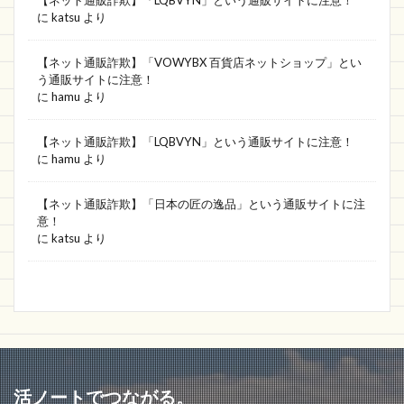
BAGトメさんの通販
人気殺到
Printera
に
katsu
より
新作激安通販
ショッピング
ネット詐欺
【ネット通販詐欺】「VOWYBX 百貨店ネットショップ」とい
詐欺サイトまとめ
Letterun
EATONVILLE
う通販サイトに注意！
に
hamu
より
CRUMBS
Elgate
Ying Wang
エンタメゴルフ
数量限定
e-monoうってーる
【ネット通販詐欺】「LQBVYN」という通販サイトに注意！
に
hamu
より
bobomarket
株価
年齢層
無料
明石
JINYAN
一覧
大丈夫
東京
【ネット通販詐欺】「日本の匠の逸品」という通販サイトに注
region PAY
マノアマノ
柔道
伊右衛門
意！
に
katsu
より
代引
メーヴェ
MOBILEPLUS
ギャレリア
ton shop
マックハウス
秋葉原
電話番号
会社情報
特集
Interior Poppy
Everything All In
ann store
Soul
Yjashm 通販
Topus
Scentlab
UPショップ
SILLOOshop
yimixiao
活ノートでつながる。