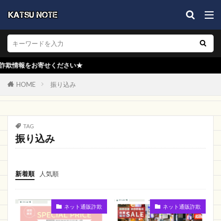
モデル
olerof
TOMIMI
great deal
あきんど
よろずや
中津
売りショップ
バスルーム専門店
パンダモバイル
売れ筋新商品
ブックス
LQBVYN
WIPIKI
お寄せください★
LUMMY
EnglishCafe
シャンプー
mbk
HOME
振り込み
dalsy
CIk専門ショップ
激安店
MVUかお
SHOP LZFAC HOT SALT
MOKIDS
Shanti
ブックオフ
vivi shop
OKZTE
TAG
A TIME TO SHOP
ASlider
Ronteks
振り込み
helenstore
PSBEN
kittyshop
ソフマップ
アクティビティ
キティちゃんロゴ
新着順
人気順
GOOD COOL
借りる
ing-iang
Joyhouse
mougku
値下げ
超PayPay祭
OTVN
ネット通販詐欺
ネット通販詐欺
Melans
Gudzu
晴れ堂 nexus オンライン