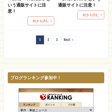
いう通販サイトに注
通販サイトに注意！
ニトリ
youth
記念セール
moikor
意！
Popotoe-co
タイヤ
店舗受け取り
続きを読む
KoopeBapka
のうのう
MAMUTE
爆安
続きを読む
Fallen angel
エーストア
wood manners
MegaStore
eyesonyou
VOXMEDIDA
1
2
3
Next
相談
スーザン
SHOPNOW
藤田百貨店
koza-dereza
激安正規
消費者庁
Pili Shop
Netloards
cuntus
振り込みメール
激安正規販売店
通販生活
保護用品
SDRAqiA
MUg
ブログランキング参加中！
FENOBUYONLINE
COTUMN
MUTAMU
ネットショッピング
PRECISE
フィッシング
Ragnarok
COLLECTION
メンズ
ランキング
ポイント
ブロ画
ANTEATER
オークション
新橋店