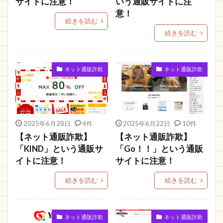
サイトに注意！
いう通販サイトに注
トータルファクトリー
送料無料
fresh0
意！
続きを読む
アウトレット大特集
日用品雑貨
続きを読む
HUINTGOODS
Toridory
電子製品
Marisauce
河原本店
粗悪品
ネット通販詐欺
ネット通販詐欺
MAGIC STORE
いつ届く
OUTLET FACTORY
online
解約
違い
支払い
ベルーナ
De Story
似てる
BIN
デパト
ディスカウントストア
電話
アイビビッド
2025年6月28日
4件
2025年6月22日
10件
【ネット通販詐欺】
【ネット通販詐欺】
子供服
ネット通販詐欺情報
はなもり
「KIND」という通販サ
「Go！！」という通販
anny
サイト
とみみ
グレートディール
イトに注意！
サイトに注意！
スシロー
マルシェ
ショッピングランド
続きを読む
続きを読む
ラクマ
シャワーヘッド
中古
Dancing
ストール専門店
KAWARA HONTEN
musical
活ノート
SKHMI
TINSAPショップ
ネット通販詐欺
ネット通販詐欺