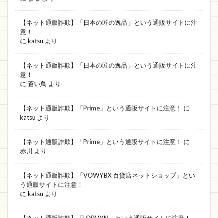
ACT Bigger 通販
Howday
BATE
Cute
【ネット通販詐欺】「日本の匠の逸品」という通販サイトに注
コンビニ
ABAB
2月
DX
意！
マーケット
読み方
ぱまる
Rive
に
katsu
より
Haingover
TMCG
M&Aベストパートナーズ
【ネット通販詐欺】「日本の匠の逸品」という通販サイトに注
オープンイノベーションEXPO実行委員会
日本
意！
に
蒼い鳥
より
スカート
Sports＆Outdoor
LOVELine
ICZH
RSLUEK
shoppingm
NEGATIVE
【ネット通販詐欺】「Prime」という通販サイトに注意！
に
katsu
より
PARTY WORLD
TOPMICE
MONTBLANC
ストリートストア
ラフ・メイカー株式会社
【ネット通販詐欺】「Prime」という通販サイトに注意！
に
REVWET
福井靖子
住所
onmyshop
赤川
より
JAP
プレゼント
INDENT & BOOK
違法
【ネット通販詐欺】「VOWYBX 百貨店ネットショップ」とい
届かない
アウトレット専門店
REUNION
う通販サイトに注意！
に
katsu
より
GO SHOPPING
新作
日用品・雑貨特集
RAINBOW HOUSE
ECサイト
【ネット通販詐欺】「LQBVYN」という通販サイトに注意！