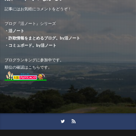
Vortex AI
Dack shot
Vtuxl
BXSGD
記事にはお気軽にコメントをどうぞ！
Tkuasanshop
CLEARANCE
超目玉
ブログ『活ノート』シリーズ
TOKKA
creatiVert
輸入ショップ
・活ノート
Aishashop
エデン
ミルクセーキ
APIT
・詐欺情報をまとめるブログ。by活ノート
ComeShop
ココトリコ
スマイル
・コミュボード。by活ノート
作りました
連絡方法
HOVEYKING
ブログランキングに参加中です。
Pikseli Pilari
紹介
シャツ
SHOPETRY
順位の確認はこちらです。
出品
Giaza
集荷
ビジネスインサイト
人気の雑貨店 通販
Rock
Howday 通販
匠の逸品
ウェブショップ
SmallRig
掘り出し市
Stead
企業
ACTIVISION
MAIN’S
株式会社OSK
Live
Susu
TIMEG
MABP
展示会
痛バッグ
Epact
スポーツショップ
値引き
lCZH