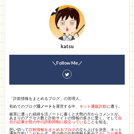
スクリーン タイム
Bouti onlineとは
MOS
GOODCOOV
カリル
Cing-iang
スーパーDEAL
SIA
Noot
KocpeBapka
日本最大級
ステルスマーケティング
ベター
Aura
Popink.Timeflash.Shop
銀行振込詐欺
katsu
Onsell
bebo
Prime
NIGHT
＼Follow Me／
START
スピード配送便
ポータル
Bowers
BUMA
株式会社エニー
First Data Technologies
理念
社外宣伝部長
hidamaris-m
ValentinesDay
商品はことば
「詐欺情報をまとめるブログ」の管理人。
KOMATSU
低価格
cqiwshop
モイコ
初めてのブログ
活ノート
を運営する中、
ネット通販詐欺
に遭う。
ペットショップ
Tire
流行する
被害に遭った経緯を活ノートに書くと大勢の方からコメントが。
あまりのアクセス数と詐欺サイトの情報の多さに驚く。そして
自
WEVG-AEJE
詐欺サイト
情報提供
分の記事が世の中の詐欺抑制に役立っている
ことを知る。
思い切って
詐欺情報をまとめるブログ
の立ち上げを決意。ネット
通販激安
Falling angel
通信販売
通販詐欺にこだわらず、世の中の詐欺情報を集めて
少しでも被害