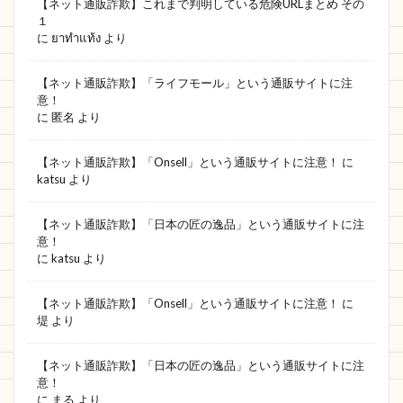
【ネット通販詐欺】これまで判明している危険URLまとめ その
ゴールドジャパン
olelof
NFG通販
１
に
ยาทำแท้ง
より
greatdeal
業務用
本物
布団
URI SHOP
BTB
panda mobile
【ネット通販詐欺】「ライフモール」という通販サイトに注
意！
FEARLESS
スマイルモール
通販
に
匿名
より
EACH OTHER
UP shop
SILL00shop
VADA
読めない
Pack shop
【ネット通販詐欺】「Onsell」という通販サイトに注意！
に
katsu
より
メイヴルアットホーム
ファーストアイテム
日本最大
UR PE1
インタクト
革財布
【ネット通販詐欺】「日本の匠の逸品」という通販サイトに注
意！
お得
IMPORTSHOP
Aisho Shop
に
katsu
より
ガスショップ
ドイツ
RRWBQ
buy
【ネット通販詐欺】「Onsell」という通販サイトに注意！
に
CAALSTORE
通販詐欺サイト
fab-fablic
堤
より
作り方
LAGVS
Pik seli
ZIP
Any magic
プライド
実質無料
疲れ
【ネット通販詐欺】「日本の匠の逸品」という通販サイトに注
意！
問い合わせ
解決市場
人気雑貨店
に
まる
より