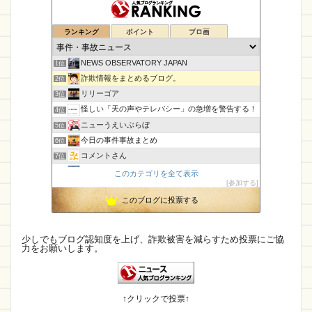
ISEIDO
BLESS YOU
BaBeTwo
TORPED0
ギフトラッピング
DINBUX
ランキング
ポイント
ブロ画
PEAK00
リントン
Asifel
ccnotesopee
NEWS OBSERVATORY JAPAN
1位
カレ
XCJEC
edoy
詐欺情報
楽天
詐欺情報をまとめるブログ。
2位
スーパーソリティア
Jupiter Lock
リリーゴア
3位
怪しい「天の声やテレパシー」の急増を警告する！
4位
振り込み詐欺
Toyoshou
Nekokin
警察
ニューうえいぶらぼ
5位
国内最大級
マスク通販
SPRAGiA
今日の事件事故まとめ
6位
コメントさん
7位
詐欺かどうか
快適生活ショップ
快適生活
孤島の奇譚
8位
このカテゴリを全て表示
激安通販特集
gloam
GIRASSOL
flick
参加する
CamTalk〜生活情報サイト
9位
このブログに投票する
【国内・海外】ニュースまとめ【芸能・科学・エトセトラ】
店名がわからない
FRUOR
JOINUS 通販
10位
未確認飛行物体・地球外知的生命体
11位
ライフモール 通販
OPEN
starts
OFFSKI
IT派遣営業マン「テル」が教える人材派遣で稼ぐ技術！
12位
少しでもブログ認知度を上げ、詐欺被害を減らすため投票にご協
ノートブック
IBELIEVE
合同会社情弱
力をお願いします。
幽霊食口さんのメッセージ?
13位
身の回りによくある詐欺について
14位
花・ガーデン・DIY
クレジットカード
情報
ままなおトレンド
15位
ちまる
売優美
サカゼン
Sky Ward
↑クリックで投票↑