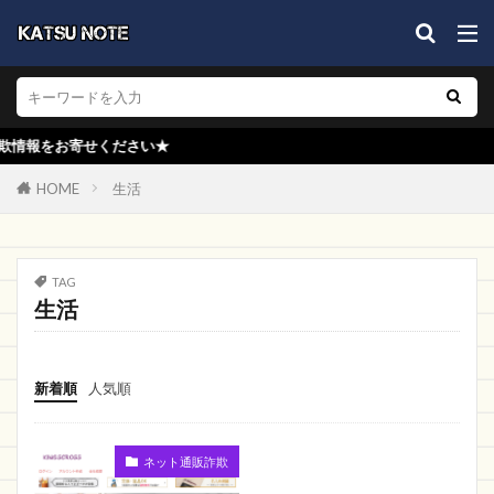
振り込み
kiwi pear
まくらぼ
Web制作営業
VOWYBX
H LOVE
life mall
MM kofpii 通販
ジュエリー
厨房一番
KLMNO
限定
GREEN
お寄せください★
ヤフー
危険
塗料屋本舗
クリーンテックス
SAKAZEN
ランジェリー
HOME
生活
shinmei
キャップ
アイゲット
ショップイン
買取
スターコスメ
TAG
ドットコム
FMC
EUMEA TOYS
生活
LOVE Timaru
IT
cfastreet
Risukai
くらし快適ショップ
PRO販売店
Kumano Mall
新着順
人気順
大良商店
SHOPNEW
SHOES
Caesar Shop
ceybegc
Mikui
安物
ネット通販詐欺
スキミング
Everyou
採用
染貨