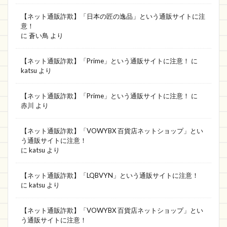
データベース
OC si ri to
釣り用具
【ネット通販詐欺】「日本の匠の逸品」という通販サイトに注
SHOP NOW
trade
限定プライス
意！
Fashion
あす楽
正月
ゾゾタウン
に
蒼い鳥
より
ヤマザキ
晴れ堂
Rio
ing-iang
【ネット通販詐欺】「Prime」という通販サイトに注意！
に
OKZTE
EnglishCafe
A TIME TO SHOP
katsu
より
Ronteks
helenstore
PSBEN
kittyshop
【ネット通販詐欺】「Prime」という通販サイトに注意！
に
ソフマップ
アクティビティ
キティちゃんロゴ
赤川
より
GOOD COOL
借りる
Joyhouse
【ネット通販詐欺】「VOWYBX 百貨店ネットショップ」とい
ブックオフ
mougku
Japan
OTVN
う通販サイトに注意！
FedEx
いつ届く
online
解約
違い
に
katsu
より
支払い
ベルーナ
De Story
似てる
【ネット通販詐欺】「LQBVYN」という通販サイトに注意！
vivi shop
Shanti
デパト
Pre-knailed
に
katsu
より
HOLIDAY TWIN CRIP
Melans
Web
【ネット通販詐欺】「VOWYBX 百貨店ネットショップ」とい
コンサル
SCORE
株式会社USP
Xiaoyun
う通販サイトに注意！