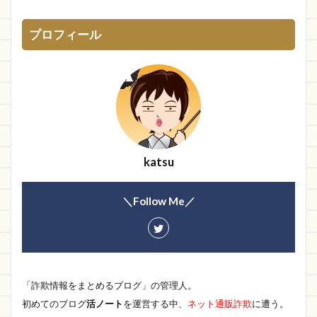
神明
Grace
ブランド
ショッピン
特集Shop
star cosme
L
FABRIC
プロフィール
タマホーム
KKleen-Tex
知恵袋
まとめ
特価Store
RED DEER
PROTY販売店
熊野モール
楽天市場店
架空口座
木の靴屋
シーザーショップ
帽子
DISCOVER LAPLAP
ロレックス
BBLWKA
katsu
ライン
ACTIVISION
POTRIY
Cing-lang
OKZ
猫
HotOnline
Pvrhzt
＼Follow Me／
ヘレンストア
SPACE NEGATIVE
専門ショップ
リコレ
ACTIVITY
Padxp
GOOD COOV
ドレスレンタル
Joy house
ポーラーローリング
moussy
lilithstore
「詐欺情報をまとめるブログ」の管理人。
家のマーク
評判､口コミ
RABBIT
初めてのブログ
活ノート
を運営する中、
ネット通販詐欺
に遭う。