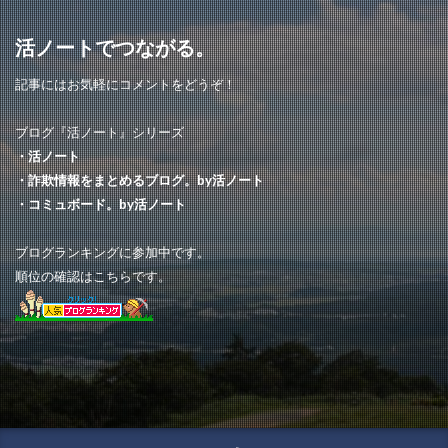
ネット通販詐欺
スマイルモール
Gudzu
晴れ堂 nexus オンライン
hinnotek
friday!
活ノートでつながる。
Good
バンド
githpaw
記事にはお気軽にコメントをどうぞ！
PRECISE STRATEGIES
THE JUICY
電話
シャワーヘッド
アイビビッド
ブログ『活ノート』シリーズ
・活ノート
OUTLET FACTORY
子供服
はなもり
・詐欺情報をまとめるブログ。by活ノート
anny
サイト
とみみ
グレートディール
・コミュボード。by活ノート
スシロー
マルシェ
ショッピングランド
ブログランキングに参加中です。
ラクマ
中古
mini
Dancing
順位の確認はこちらです。
ストール専門店
ネット通販詐欺情報
MAGIC STORE
OC sirito
粗悪品
グッドアイテム
トレード
価格が安い
ファッション
JPW
Grande
BUY ONLINE
街角商店
YOUR
AI