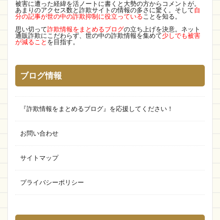
Jonesshop
bresmile wash
被害に遭った経緯を活ノートに書くと大勢の方からコメントが。
あまりのアクセス数と詐欺サイトの情報の多さに驚く。そして
自
分の記事が世の中の詐欺抑制に役立っている
ことを知る。
CICIBELLA SPORTS
値段
lady's
思い切って
詐欺情報をまとめるブログ
の立ち上げを決意。ネット
電子レンジ
アニュアンス
vivi ship
通販詐欺にこだわらず、世の中の詐欺情報を集めて
少しでも被害
が減ること
を目指す。
KEIShop
販売店
molkor
エイプリルフール
株式会社フリラン
SNS
ブログ情報
ファーストデータテクノロジーズ
歴史
無料相談
ひだまりズム
バレンタインデー
『詐欺情報をまとめるブログ』を応援してください！
Parade
製作所
トマト
SweetZag
MONOPOLY
HOKIDS
diranista
お問い合わせ
プライスダウン
中国
Augur
8IA
サイトマップ
トレジャーハント
百貨店
拡散
daisy
Clk専門ショップ
Spi
MIUBお
K Kay
プライバシーポリシー
もー販売店
通報先
CAC
SAKIMSGOODS
identity株式会社