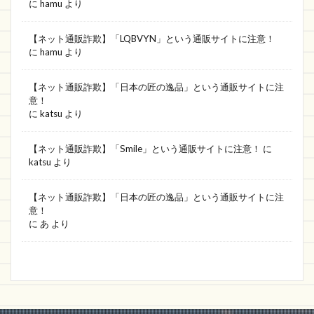
JFBOSS
JAL
フォークリフト
Jot専門店
に
hamu
より
SweetZad
モノポリー
MOKIDS
【ネット通販詐欺】「LQBVYN」という通販サイトに注意！
東急ネットスーパー
株式会社オリンピア
に
hamu
より
Yorkstore
超PayPay祭
ASlider
値下げ
【ネット通販詐欺】「日本の匠の逸品」という通販サイトに注
シャンプー
mbk
dalsy
CIk専門ショップ
意！
に
katsu
より
激安店
MVUかお
SHOP LZFAC HOT SALT
BIN
ディスカウントストア
しょっぷりWEEK
【ネット通販詐欺】「Smile」という通販サイトに注意！
に
Toridory
2020超歓迎
口座番号
katsu
より
ブライトアイ
セール品
【ネット通販詐欺】「日本の匠の逸品」という通販サイトに注
セーファーインタネット協会
新作直営店
意！
に
あ
より
トータルファクトリー
送料無料
fresh0
アウトレット大特集
日用品雑貨
HUINTGOODS
電子製品
おすすめ
Marisauce
河原本店
富澤商店
WIPIKI