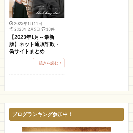
宝物市
TopSign
WILMA JAPAN
COACH
QUFDAC
oiLjANG
roranas
危ない
Top Shopping
ショップセール
MissU
2023年1月11日
2023年2月5日
18件
退会
MENB-STYLE
com
DORACO
【2023年1月～最新
Beep
SOV
ギャランティー
viet store
版】ネット通販詐欺・
KIZAMU
SAE NEGATIVE
ペイペイ
偽サイトまとめ
連絡できない
ポイント
掲示板
アニメ
続きを読む
new
株式会社
goingto
Sweet
TEN TO TEN
送料実質無料
株式会社Anima
ものづくり補助金総合サイト
ケイスクワッド
VOYAGES
見て描くこと
グリックス
OUTLETSALE
新品
SHIRO
Spike
ブログランキング参加中！
YFNMSZ
SUPER2
Aguiia
Uwggd
HAPPY JOINT
ピンタレスト
AXEL