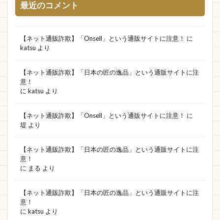
生活用品専門店
bright eye
直営店に限定
最近のコメント
ECサイト詐欺
MITSUZOIN
コロナ
偽物
期間限定
怪しい
New Life
【ネット通販詐欺】「Onsell」という通販サイトに注意！
に
katsu
より
VADYMVSHOP
特価用品専門店
ブランド直営店
Durodex
KAWARA HONTEN
【ネット通販詐欺】「日本の匠の逸品」という通販サイトに注
LUMMY
musical
詐欺情報まとめ
意！
に
katsu
より
LQBVYN
better 通販
Aura 通販
Popink 通販
SUTOA
Onsale
Ranmstein
【ネット通販詐欺】「Onsell」という通販サイトに注意！
に
堤
より
finetia
タブレット
罪
バスルーム専門店
AIVIVID
アウトレットファクトリー
靴
【ネット通販詐欺】「日本の匠の逸品」という通販サイトに注
意！
華盛通商
モデル
olerof
TOMIMI
に
まる
より
great deal
あきんど
よろずや
中津
売りショップ
パンダモバイル
top box
【ネット通販詐欺】「日本の匠の逸品」という通販サイトに注
意！
売れ筋新商品
ブックス
freedom Store
に
katsu
より