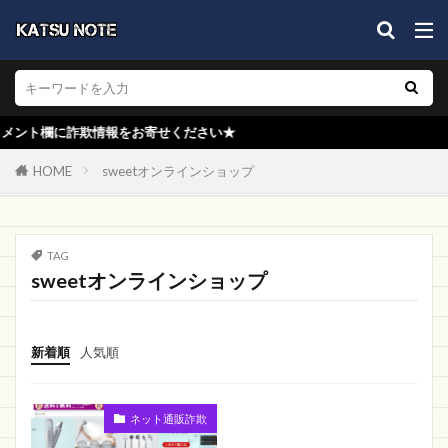
スキミング
Everyou
cfastreet
危険
国内最大級の品揃え
ヤフー
キャップ
ランジェリー
QiLiANG
VIERT STORE
イオンショップ
楽天モバイル
に詐欺情報をお寄せください★
ビットキャッシュ
shop sale
MISUMI
HOME
sweetオンラインショップ
ベビーズショップ
St.Thomas
aokpop
COLOR
クラシカルエルフ
TIC
GUARANTEE
billshop
SAKAZEN
TAG
sweetオンラインショップ
アウター
クラブ
レア
チラシ
コベン
ナタリー
調査
東城大羽ジャパン
KARE
カード情報
住所が存在しない
新着順
人気順
対処方法
塗料屋本舗
バッグストア
EC詐欺
振り込み詐欺
ISEIDO
ネット通販詐欺
グリックス
OUTLETSALE
新品
SHIRO