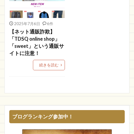
Spike
YFNMSZ
SUPER2
送料実質無料
Aguiia
HAPPY JOINT
ピンタレスト
2025年7月6日
6件
AXEL
BLESS YOU
VOYAGES
BaBeTwo
【ネット通販詐欺】
TORPED0
ギフトラッピング
DINBUX
「TDSQ online shop」
「sweet」という通販サ
PEAK00
リントン
Asifel
ccnotesopee
イトに注意！
Uwggd
Sweet
Beep
goingto
続きを読む
見て描くこと
ケイスクワッド
COACH
flick
Toyoshou
Nekokin
警察
国内最大級
マスク通販
SPRAGiA
詐欺かどうか
快適生活ショップ
詐欺情報
快適生活
gloam
GIRASSOL
店名がわからない
ものづくり補助金総合サイト
ブログランキング参加中！
FRUOR
JOINUS 通販
ライフモール 通販
OPEN
starts
OFFSKI
ノートブック