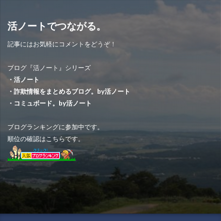
トレード
価格が安い
ファッション
JPW
活ノートでつながる。
Grande
BUY ONLINE
mini
THE JUICY
記事にはお気軽にコメントをどうぞ！
おすすめ
PRECISE STRATEGIES
はなもり
OUTLET FACTORY
A TIME TO SHOP
Japan
ブログ『活ノート』シリーズ
Ronteks
helenstore
PSBEN
kittyshop
・活ノート
・詐欺情報をまとめるブログ。by活ノート
ソフマップ
アクティビティ
キティちゃんロゴ
・コミュボード。by活ノート
GOOD COOL
借りる
ing-iang
Joyhouse
mougku
OTVN
アイビビッド
FedEx
ブログランキングに参加中です。
順位の確認はこちらです。
いつ届く
online
解約
違い
支払い
ベルーナ
De Story
似てる
BIN
デパト
ディスカウントストア
電話
finetia
生活用品専門店
アイブライト
Follow allow
Banvit
ブラックフライデー
ルイヴィトン
precocirico
ニトリ
youth