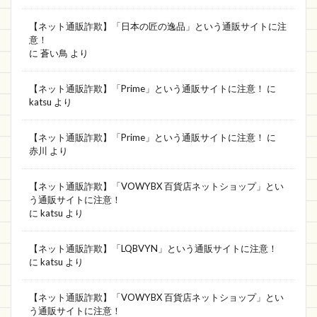
もー販売店
販売店
通報先
罪
【ネット通販詐欺】「日本の匠の逸品」という通販サイトに注
意！
直営店に限定
口座番号
identity株式会社
に
蒼い鳥
より
Yorkstore
SCORE
株式会社USP
Xiaoyun
JFBOSS
JAL
フォークリフト
【ネット通販詐欺】「Prime」という通販サイトに注意！
に
katsu
より
Jot専門店
SweetZad
Pre-knailed
モノポリー
東急ネットスーパー
【ネット通販詐欺】「Prime」という通販サイトに注意！
に
赤川
より
株式会社オリンピア
超PayPay祭
Web
ASlider
値下げ
シャンプー
mbk
【ネット通販詐欺】「VOWYBX 百貨店ネットショップ」とい
dalsy
CIk専門ショップ
激安店
う通販サイトに注意！
に
katsu
より
MVUかお
SHOP LZFAC HOT SALT
MOKIDS
Shanti
ブックオフ
コンサル
Melans
【ネット通販詐欺】「LQBVYN」という通販サイトに注意！
に
katsu
より
OKZTE
富澤商店
セーファーインタネット協会
新作直営店
【ネット通販詐欺】「VOWYBX 百貨店ネットショップ」とい
う通販サイトに注意！
トータルファクトリー
送料無料
fresh0