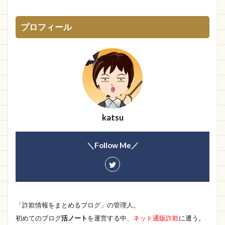
MENB-STYLE
com
TopSign
DORACO
プロフィール
SOV
ギャランティー
KIZAMU
サカゼン
SAE NEGATIVE
ペイペイ
連絡できない
ポイント
掲示板
アニメ
new
株式会社
カレ
TEN TO TEN
XCJEC
情報
売優美
悪質
人気ショップ
爆安
中国
歴史
無料相談
katsu
ひだまりズム
バレンタインデー
Parade
製作所
トマト
SweetZag
molkor
＼Follow Me／
MONOPOLY
diranista
プライスダウン
Augur
SNS
8IA
トレジャーハント
百貨店
拡散
daisy
Clk専門ショップ
「詐欺情報をまとめるブログ」の管理人。
Spi
MIUBお
K Kay
HOKIDS
初めてのブログ
活ノート
を運営する中、
ネット通販詐欺
に遭う。
KEIShop
ポーラーローリング