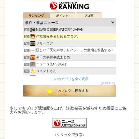
IBELIEVE
合同会社情弱
edoy
福福屋
ランキング
ポイント
ブロ画
宝物市
株式会社Anima
WILMA JAPAN
QUFDAC
スーパーソリティア
PROTY販売店
NEWS OBSERVATORY JAPAN
1位
詐欺情報をまとめるブログ。
2位
ブランド
ショッピン
特集Shop
リリーゴア
3位
star cosme
L
FABRIC
タマホーム
怪しい「天の声やテレパシー」の急増を警告する！
4位
今日の事件事故まとめ
ちまる
KKleen-Tex
まとめ
特価Store
5位
ニューうえいぶらぼ
6位
RED DEER
熊野モール
神明
楽天市場店
コメントさん
7位
架空口座
木の靴屋
シーザーショップ
孤島の奇譚
8位
このカテゴリを全て表示
参加する
CamTalk〜生活情報サイト
9位
帽子
DISCOVER LAPLAP
ロレックス
このブログに投票する
【国内・海外】ニュースまとめ【芸能・科学・エトセトラ】
10位
BBLWKA
知恵袋
クレジットカード
未確認飛行物体・地球外知的生命体
11位
執務室
12位
激安通販特集
花・ガーデン・DIY
楽天
少しでもブログ認知度を上げ、詐欺被害を減らすため投票にご協
力をお願いします。
IT派遣営業マン「テル」が教える人材派遣で稼ぐ技術！
13位
Grace
Sky Ward
oiLjANG
viet store
幽霊食口さんのメッセージ?
14位
身の回りによくある詐欺について
15位
roranas
危ない
Top Shopping
↑クリックで投票↑
ショップセール
MissU
退会