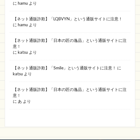
に
hamu
より
アウトレット大特集
日用品雑貨
HUINTGOODS
Toridory
電子製品
【ネット通販詐欺】「LQBVYN」という通販サイトに注意！
に
hamu
より
Marisauce
河原本店
WIPIKI
HOLIDAY TWIN CRIP
ネット通販詐欺
【ネット通販詐欺】「日本の匠の逸品」という通販サイトに注
意！
スマイルモール
Gudzu
に
katsu
より
晴れ堂 nexus オンライン
hinnotek
friday!
【ネット通販詐欺】「Smile」という通販サイトに注意！
に
Good
バンド
githpaw
しょっぷりWEEK
katsu
より
晴れ堂
CAC
AVUYKW
vivi shop
EnglishCafe
2020超歓迎
ネット通販詐欺情報
【ネット通販詐欺】「日本の匠の逸品」という通販サイトに注
意！
anny
サイト
とみみ
グレートディール
に
あ
より
スシロー
マルシェ
ショッピングランド
ラクマ
シャワーヘッド
中古
Dancing
ストール専門店
MAGIC STORE
子供服
OC sirito
粗悪品
グッドアイテム