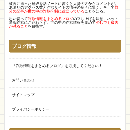
被害に遭った経緯を活ノートに書くと大勢の方からコメントが。
あまりのアクセス数と詐欺サイトの情報の多さに驚く。そして
自
ファーストデータテクノロジーズ
分の記事が世の中の詐欺抑制に役立っている
ことを知る。
株式会社フリラン
OKZ
LUMMY
思い切って
詐欺情報をまとめるブログ
の立ち上げを決意。ネット
通販詐欺にこだわらず、世の中の詐欺情報を集めて
少しでも被害
ECサイト詐欺
MITSUZOIN
コロナ
偽物
が減ること
を目指す。
期間限定
怪しい
New Life
VADYMVSHOP
SAKIMSGOODS
ブログ情報
特価用品専門店
Durodex
KAWARA HONTEN
musical
エイプリルフール
詐欺情報まとめ
『詐欺情報をまとめるブログ』を応援してください！
LQBVYN
better 通販
Aura 通販
お問い合わせ
Popink 通販
SUTOA
Onsale
Ranmstein
街角商店
Rio
YOUR
発送
ヤマザキ
サイトマップ
vivi ship
猫
ブライトアイ
プライバシーポリシー
freedom Store
モデル
olerof
TOMIMI
great deal
あきんど
よろずや
中津
売りショップ
バスルーム専門店