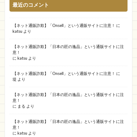
最近のコメント
パンダモバイル
売れ筋新商品
ブックス
データベース
靴
OC si ri to
釣り用具
【ネット通販詐欺】「Onsell」という通販サイトに注意！
に
SHOP NOW
trade
限定プライス
katsu
より
Fashion
あす楽
正月
ゾゾタウン
【ネット通販詐欺】「日本の匠の逸品」という通販サイトに注
top box
タブレット
ブランド直営店
意！
華盛通商
アウトレットファクトリー
に
katsu
より
HotOnline
lilithstore
Pvrhzt
【ネット通販詐欺】「Onsell」という通販サイトに注意！
に
ヘレンストア
SPACE NEGATIVE
堤
より
専門ショップ
リコレ
ACTIVITY
Padxp
【ネット通販詐欺】「日本の匠の逸品」という通販サイトに注
GOOD COOV
ドレスレンタル
Cing-lang
意！
Joy house
moussy
家のマーク
AIVIVID
に
まる
より
評判､口コミ
RABBIT
Jonesshop
【ネット通販詐欺】「日本の匠の逸品」という通販サイトに注
bresmile wash
CICIBELLA SPORTS
値段
意！
に
katsu
より
lady's
電子レンジ
アニュアンス