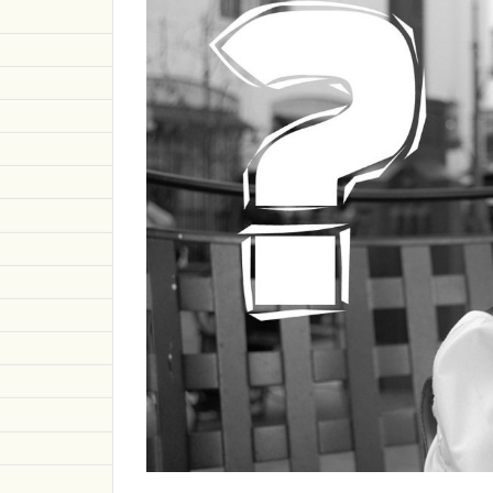
い
1.2
ネッ
ト通
販詐
欺サ
イト
の特
徴と
見分
け方
1.2.1
「会社
概要」
のペー
ジフォ
ーマッ
トが共
通