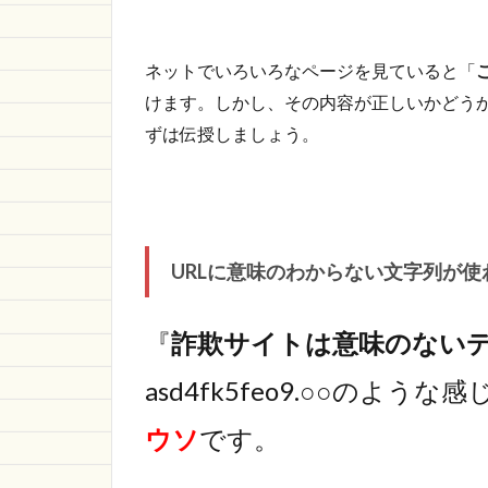
1.2.2
「支払
方法」
ネットでいろいろなページを見ていると「
「お問
けます。しかし、その内容が正しいかどう
い合わ
ずは伝授しましょう。
せ」の
フォー
マット
が似て
いる
1.2.3
URLに意味のわからない文字列が使
日本語
がたど
たどし
『
詐欺サイトは意味のないデ
い
asd4fk5feo9.○○のような感
1.2.4
その他
ウソ
です。
の特徴
1.3