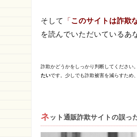
意味の
わから
ない文
そして
「
このサイトは詐欺
字列が
使われ
を読んでいただいているあ
ている
1.1.2
あまり
見かけ
詐欺かどうかをしっかり判断してください
ないド
メイン
たい
です。少しでも詐欺被害を減らすため
が使わ
れてい
る
1.1.3
https
ネ
ット通販詐欺サイトの誤っ
で始ま
るURL
になっ
ていな