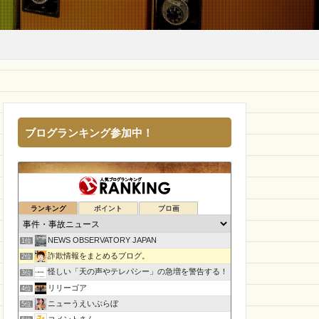
ブログランキング参加中！
ランキング
ポイント
ブロ画
NEWS OBSERVATORY JAPAN
1位
詐欺情報をまとめるブログ。
2位
怪しい「天の声やテレパシー」の急増を警告する！
3位
リリーゴア
4位
ニューうえいぶらぼ
5位
コメントさん