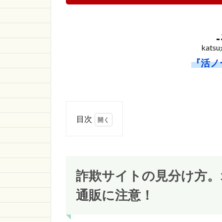
kat
『活ノ
目次
1
詐欺
サイ
トの
詐欺サイトの見分け方。
見分
け
通販に注意！
方。
オン
ライ