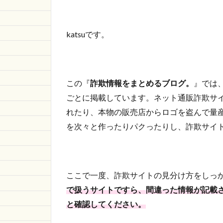
ンシ
ョッ
プの
katsuです。
ネッ
ト通
販に
注
意！
この『
詐欺情報をまとめるブログ。
』では
1.1
ごとに掲載しています。ネット通販詐欺サイ
ネッ
れたり、本物の販売店からロゴを盗んで量
ト通
を次々と作ったりパクったりし、詐欺サイ
販詐
欺サ
イト
の誤
った
ここで一度、詐欺サイトの見分け方をしっ
見分
で扱うサイトですら、間違った情報が記載
け方
と確認してください。
1.1.1
URLに