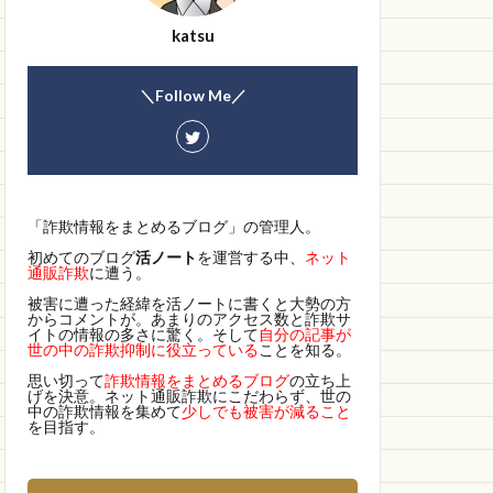
katsu
＼Follow Me／
「詐欺情報をまとめるブログ」の管理人。
初めてのブログ
活ノート
を運営する中、
ネット
通販詐欺
に遭う。
被害に遭った経緯を活ノートに書くと大勢の方
からコメントが。あまりのアクセス数と詐欺サ
イトの情報の多さに驚く。そして
自分の記事が
世の中の詐欺抑制に役立っている
ことを知る。
思い切って
詐欺情報をまとめるブログ
の立ち上
げを決意。ネット通販詐欺にこだわらず、世の
中の詐欺情報を集めて
少しでも被害が減ること
を目指す。