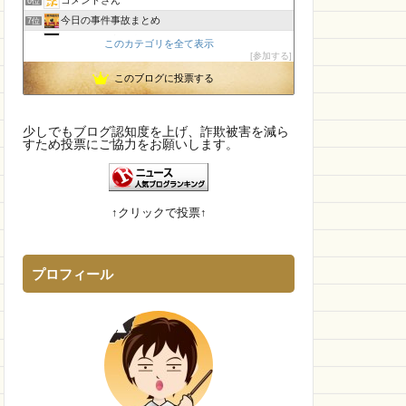
6位
今日の事件事故まとめ
7位
CamTalk〜生活情報サイト
8位
このカテゴリを全て表示
参加する
【国内・海外】ニュースまとめ【芸能・科学・エトセトラ】
9位
このブログに投票する
執務室
10位
孤島の奇譚
11位
未確認飛行物体・地球外知的生命体
12位
少しでもブログ認知度を上げ、詐欺被害を減ら
エンジニアの憂鬱
すため投票にご協力をお願いします。
13位
IT派遣営業マン「テル」が教える人材派遣で稼ぐ技術！
14位
マダムとセニョリータのニュースな杜
15位
↑クリックで投票↑
プロフィール