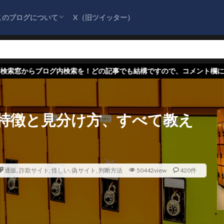
このブログについて
X（旧ツイッター）
サイトマップ
プライバシーポリシー
お問い合わせ
『詐欺情報をまとめるブログ』を応援してく
ださい！
検索を！どの記事でも結構ですので、コメント欄に詐欺情報をお寄せく
特徴と見分け方、すべて教え
通販
,
詐欺サイト
,
怪しい
,
偽サイト
,
判断方法
50442view
420件