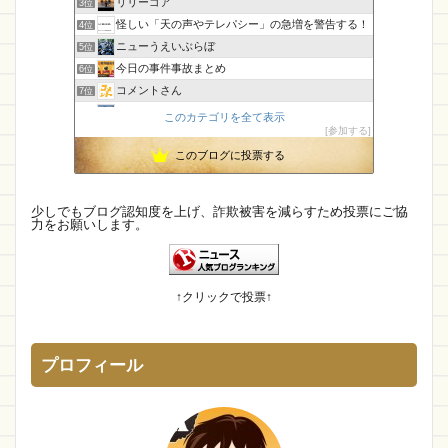
リリーゴア
3位
発送
ヤマザキ
エイプリルフール
SNS
怪しい「天の声やテレパシー」の急増を警告する！
4位
ニューうえいぶらぼ
5位
中国
ファーストデータテクノロジーズ
歴史
今日の事件事故まとめ
6位
無料相談
ひだまりズム
バレンタインデー
コメントさん
7位
孤島の奇譚
8位
このカテゴリを全て表示
Parade
製作所
トマト
SweetZag
参加する
CamTalk〜生活情報サイト
9位
molkor
MONOPOLY
diranista
このブログに投票する
未確認飛行物体・地球外知的生命体
10位
【国内・海外】ニュースまとめ【芸能・科学・エトセトラ】
11位
プライスダウン
lilithstore
評判､口コミ
エンジニアの憂鬱
12位
少しでもブログ認知度を上げ、詐欺被害を減らすため投票にご協
ネット通販詐欺
生活用品専門店
SHOP NOW
力をお願いします。
IT派遣営業マン「テル」が教える人材派遣で稼ぐ技術！
13位
幽霊食口さんのメッセージ?
trade
限定プライス
Fashion
あす楽
14位
身の回りによくある詐欺について
15位
正月
ゾゾタウン
top box
タブレット
↑クリックで投票↑
ブランド直営店
finetia
identity株式会社
bright eye
OC si ri to
直営店に限定
プロフィール
ECサイト詐欺
MITSUZOIN
コロナ
偽物
期間限定
怪しい
New Life
VADYMVSHOP
SAKIMSGOODS