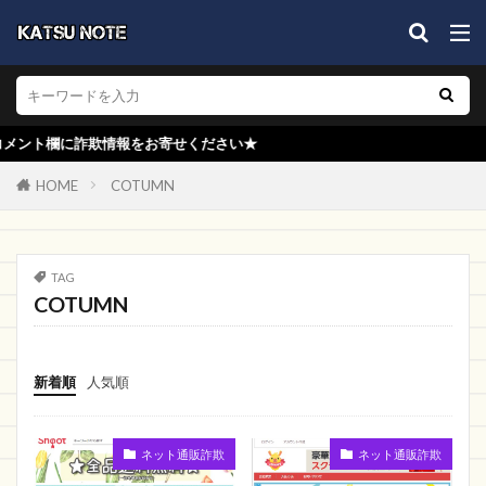
退会
MENB-STYLE
com
TopSign
DORACO
SOV
ギャランティー
TORPED0
BLESS YOU
KIZAMU
ケイスクワッド
ライフモール 通販
OPEN
に詐欺情報をお寄せください★
starts
OFFSKI
ノートブック
IBELIEVE
HOME
COTUMN
合同会社情弱
edoy
福福屋
宝物市
株式会社Anima
ものづくり補助金総合サイト
VOYAGES
ISEIDO
見て描くこと
TAG
COTUMN
グリックス
OUTLETSALE
新品
SHIRO
Spike
YFNMSZ
SUPER2
送料実質無料
Aguiia
HAPPY JOINT
ピンタレスト
新着順
人気順
AXEL
viet store
SAE NEGATIVE
店名がわからない
Jupiter Lock
木の靴屋
ネット通販詐欺
ネット通販詐欺
シーザーショップ
帽子
DISCOVER LAPLAP