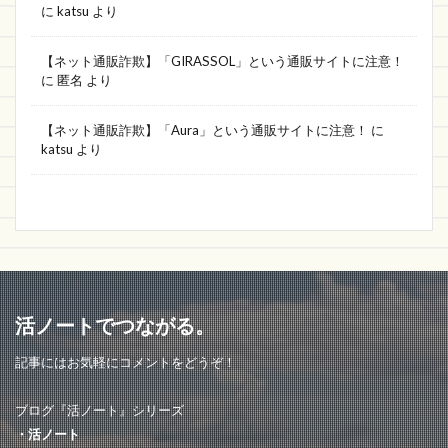
に
katsu
より
Follow allow
TOP
UPSTAJapan
better
ベストディール 通販
Sugshop 通販
【ネット通販詐欺】「GIRASSOL」という通販サイトに注意！
に
匿名
より
偽通販サイト
スタート
送られてこない
シンガポール
ナイツ
POTRIY
PRONTO
【ネット通販詐欺】「Aura」という通販サイトに注意！
に
katsu
より
DEIRI
オープンワールド
SNS運用代行
未使用
iuHTEKC
給付金
Banvit
ブラックフライデー
ルイヴィトン
precocirico
ニトリ
youth
記念セール
moikor
Popotoe-co
タイヤ
店舗受け取り
KoopeBapka
のうのう
MAMUTE
爆安
活ノートでつながる。
Fallen angel
エーストア
wood manners
記事にはお気軽にコメントをどうぞ！
MegaStore
eyesonyou
VOXMEDIDA
相談
スーザン
SHOPNOW
藤田百貨店
ブログ『活ノート』シリーズ
・活ノート
koza-dereza
激安正規
消費者庁