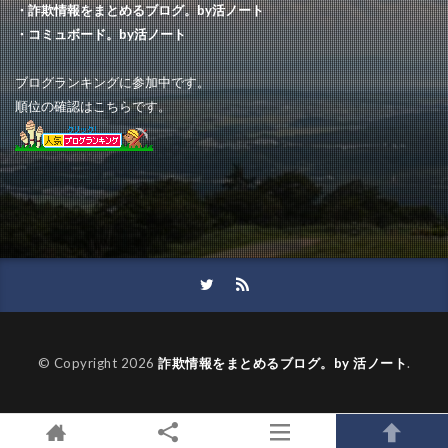
・詐欺情報をまとめるブログ。by活ノート
Pili Shop
Netloards
cuntus
・コミュボード。by活ノート
振り込みメール
激安正規販売店
通販生活
ブログランキングに参加中です。
保護用品
SDRAqiA
MUg
順位の確認はこちらです。
FENOBUYONLINE
COTUMN
MUTAMU
ネットショッピング
PRECISE
フィッシング
Ragnarok
COLLECTION
メンズ
ANTEATER
オークション
新橋店
メアリー
キャラクター
ホットサンド
キティちゃん
Plf専門ショップ
てんtoてん
楽器
Seedcoms
明成生活館
エービーシーマート
Sie
会社
© Copyright 2026
詐欺情報をまとめるブログ。by 活ノート
.
GOLDJAPAN
orelof
Bush Store
口コミ
公式
ブランド探検隊
求人
coie
電動アシスト
Bestsign
超大特価