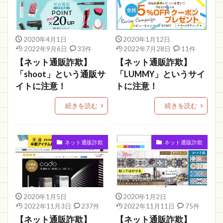
ロレックス
BBLWKA
知恵袋
クレジットカード
激安通販特集
2020年4月1日
2020年1月12日
花・ガーデン・DIY
楽天
スーパーソリティア
2022年9月6日
33件
2022年7月28日
11件
振り込み詐欺
楽天市場店
Toyoshou
【ネット通販詐欺】
【ネット通販詐欺】
「shoot」という通販サ
「LUMMY」というサイ
Nekokin
警察
国内最大級
マスク通販
イトに注意！
トに注意！
SPRAGiA
詐欺かどうか
快適生活ショップ
続きを読む
続きを読む
詐欺情報
快適生活
gloam
GIRASSOL
flick
架空口座
熊野モール
ペイペイ
Sky Ward
連絡できない
ポイント
ネット通販詐欺
ネット通販詐欺
掲示板
アニメ
new
株式会社
カレ
TEN TO TEN
XCJEC
情報
売優美
サカゼン
神明
PROTY販売店
Grace
2020年1月5日
2020年1月2日
ブランド
ショッピン
特集Shop
2022年11月3日
237件
2022年11月11日
75件
【ネット通販詐欺】
【ネット通販詐欺】
star cosme
L
FABRIC
タマホーム