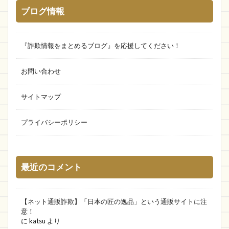
ブログ情報
Shanti
ブックオフ
vivi shop
OKZTE
A TIME TO SHOP
ASlider
Ronteks
helenstore
PSBEN
kittyshop
『詐欺情報をまとめるブログ』を応援してください！
ソフマップ
アクティビティ
キティちゃんロゴ
お問い合わせ
GOOD COOL
借りる
ing-iang
Joyhouse
mougku
値下げ
超PayPay祭
OTVN
サイトマップ
Melans
Gudzu
晴れ堂 nexus オンライン
プライバシーポリシー
hinnotek
friday!
Good
バンド
githpaw
しょっぷりWEEK
晴れ堂
CAC
AVUYKW
HOLIDAY TWIN CRIP
Web
最近のコメント
Yorkstore
コンサル
SCORE
株式会社USP
Xiaoyun
JFBOSS
JAL
【ネット通販詐欺】「日本の匠の逸品」という通販サイトに注
フォークリフト
Jot専門店
SweetZad
意！
に
katsu
より
Pre-knailed
モノポリー
東急ネットスーパー