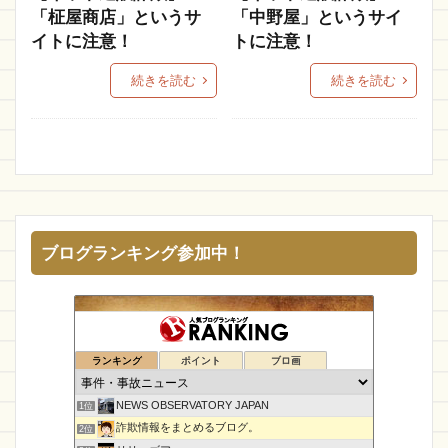
「柾屋商店」というサ
「中野屋」というサイ
ちまる
KKleen-Tex
まとめ
特価Store
イトに注意！
トに注意！
RED DEER
横浜高島屋
ラフメイカー
続きを読む
続きを読む
店名が読めない
猫
百貨店
拡散
daisy
Clk専門ショップ
Spi
MIUBお
K Kay
HOKIDS
KEIShop
ポーラーローリング
vivi ship
OKZ
HotOnline
8IA
Pvrhzt
ヘレンストア
SPACE NEGATIVE
専門ショップ
リコレ
ブログランキング参加中！
ACTIVITY
Padxp
GOOD COOV
ドレスレンタル
Cing-lang
Joy house
moussy
トレジャーハント
Augur
ランキング
ポイント
ブロ画
家のマーク
株式会社フリラン
better 通販
NEWS OBSERVATORY JAPAN
Aura 通販
Popink 通販
SUTOA
Onsale
1位
詐欺情報をまとめるブログ。
2位
Ranmstein
街角商店
Rio
YOUR