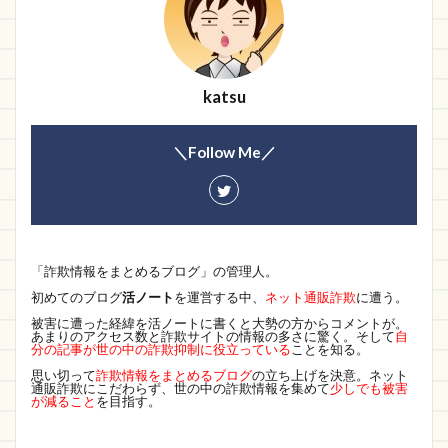
特価用品専門店
Durodex
釣り用具
データベース
RABBIT
アウトレットファクトリー
Jonesshop
katsu
bresmile wash
CICIBELLA SPORTS
値段
＼Follow Me／
lady's
電子レンジ
アニュアンス
もー販売店
販売店
通報先
罪
AIVIVID
靴
freedom Store
華盛通商
モデル
olerof
TOMIMI
great deal
「詐欺情報をまとめるブログ」の管理人。
あきんど
よろずや
中津
売りショップ
初めてのブログ
活ノート
を運営する中、
ネット通販詐欺
に遭う。
バスルーム専門店
パンダモバイル
被害に遭った経緯を活ノートに書くと大勢の方からコメントが。
あまりのアクセス数と詐欺サイトの情報の多さに驚く。そして
自
売れ筋新商品
ブックス
LQBVYN
WIPIKI
分の記事が世の中の詐欺抑制に役立っている
ことを知る。
思い切って
詐欺情報をまとめるブログ
の立ち上げを決意。ネット
LUMMY
EnglishCafe
シャンプー
mbk
通販詐欺にこだわらず、世の中の詐欺情報を集めて
少しでも被害
が減ること
を目指す。
dalsy
CIk専門ショップ
激安店
MVUかお
SHOP LZFAC HOT SALT
MOKIDS