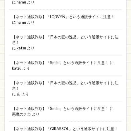
に
hamu
より
ディスカウントストア
電話
アイビビッド
子供服
ネット通販詐欺情報
はなもり
【ネット通販詐欺】「LQBVYN」という通販サイトに注意！
に
hamu
より
anny
サイト
とみみ
グレートディール
スシロー
マルシェ
ショッピングランド
【ネット通販詐欺】「日本の匠の逸品」という通販サイトに注
意！
ラクマ
シャワーヘッド
中古
Dancing
に
katsu
より
ストール専門店
KAWARA HONTEN
musical
【ネット通販詐欺】「Smile」という通販サイトに注意！
に
活ノート
SKHMI
TINSAPショップ
katsu
より
bimi shop
販売手数料
Orbit
HONSUN
MUBお
Butter finger
Farland
Snakes
【ネット通販詐欺】「日本の匠の逸品」という通販サイトに注
意！
ハウス
WEB限定
SPACE
アカウント
に
あ
より
EST
market
訳アリ
Eaudi
【ネット通販詐欺】「Smile」という通販サイトに注意！
に
LIFE ON SORRY
JP ONLINESHOP
歌詞
悪魔のチカ
より
moshir nafuda kobo
バッグモール
Cariru
【ネット通販詐欺】「GIRASSOL」という通販サイトに注意！
msfarm
鈴鹿
meAekaHaA
ギフト