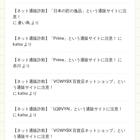
株式会社オリンピア
Japan
FedEx
【ネット通販詐欺】「日本の匠の逸品」という通販サイトに注
意！
富澤商店
口座番号
グッドアイテム
に
蒼い鳥
より
トレード
価格が安い
ファッション
JPW
Grande
BUY ONLINE
mini
THE JUICY
【ネット通販詐欺】「Prime」という通販サイトに注意！
に
katsu
より
おすすめ
PRECISE STRATEGIES
2020超歓迎
ブライトアイ
OC sirito
セール品
【ネット通販詐欺】「Prime」という通販サイトに注意！
に
赤川
より
セーファーインタネット協会
新作直営店
トータルファクトリー
送料無料
fresh0
【ネット通販詐欺】「VOWYBX 百貨店ネットショップ」とい
う通販サイトに注意！
アウトレット大特集
日用品雑貨
に
katsu
より
HUINTGOODS
Toridory
電子製品
Marisauce
河原本店
粗悪品
【ネット通販詐欺】「LQBVYN」という通販サイトに注意！
に
katsu
より
MAGIC STORE
いつ届く
OUTLET FACTORY
online
解約
違い
支払い
ベルーナ
【ネット通販詐欺】「VOWYBX 百貨店ネットショップ」とい
う通販サイトに注意！
De Story
似てる
BIN
デパト