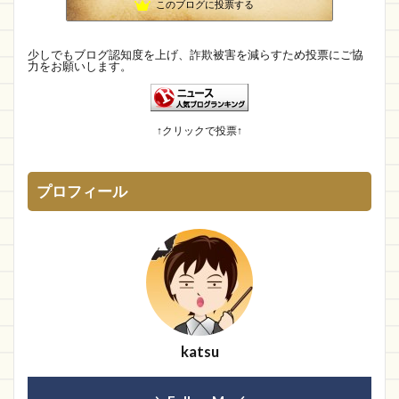
このブログに投票する
【国内・海外】ニュースまとめ【芸能・科学・エトセトラ】
10位
未確認飛行物体・地球外知的生命体
11位
執務室
12位
少しでもブログ認知度を上げ、詐欺被害を減らすため投票にご協
力をお願いします。
IT派遣営業マン「テル」が教える人材派遣で稼ぐ技術！
13位
幽霊食口さんのメッセージ?
14位
身の回りによくある詐欺について
15位
↑クリックで投票↑
プロフィール
katsu