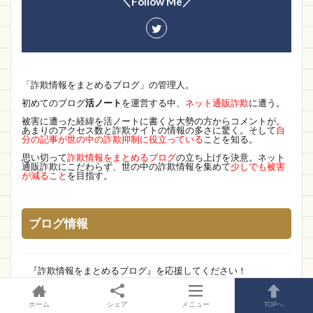
＼Follow Me／
「詐欺情報をまとめるブログ」の管理人。
初めてのブログ
活ノート
を運営する中、
ネット通販詐欺
に遭う。
被害に遭った経緯を活ノートに書くと大勢の方からコメントが。
あまりのアクセス数と詐欺サイトの情報の多さに驚く。そして
自
分の記事が世の中の詐欺抑制に役立っている
ことを知る。
思い切って
詐欺情報をまとめるブログ
の立ち上げを決意。ネット
通販詐欺にこだわらず、世の中の詐欺情報を集めて
少しでも被害
が減ること
を目指す。
ブログ情報
『詐欺情報をまとめるブログ』を応援してください！
お問い合わせ
ホーム
シェア
メニュー
TOPへ