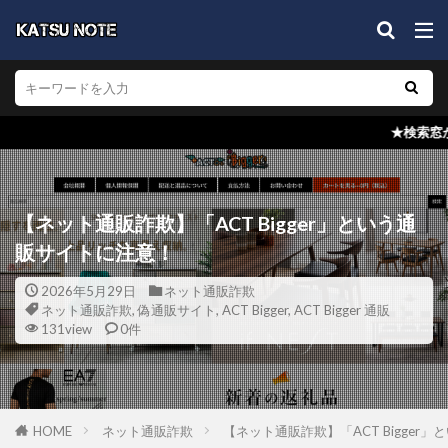
★検索窓からブログ内検索を！どの
【ネット通販詐欺】「ACT Bigger」という通
販サイトに注意！
2026年5月29日
ネット通販詐欺
ネット通販詐欺
,
偽通販サイト
,
ACT Bigger
,
ACT Bigger 通販
131view
0件
HOME
ネット通販詐欺
【ネット通販詐欺】「ACT Bigger