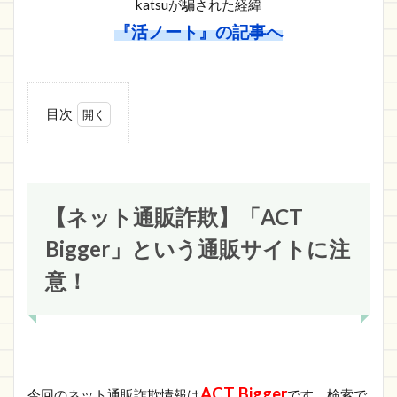
katsuが騙された経緯
『活ノート』の記事へ
目次
1
【ネッ
ト通販
詐欺】
「ACT
【ネット通販詐欺】「ACT
Bigger」
という
Bigger」という通販サイトに注
通販サ
イトに
意！
注意！
1.1
ACT
Bigger
の詐
欺サ
ACT Bigger
今回のネット通販詐欺情報は
です。検索で