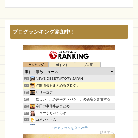
ブログランキング参加中！
ランキング
ポイント
ブロ画
NEWS OBSERVATORY JAPAN
1位
詐欺情報をまとめるブログ。
2位
リリーゴア
3位
怪しい「天の声やテレパシー」の急増を警告する！
4位
今日の事件事故まとめ
5位
ニューうえいぶらぼ
6位
コメントさん
7位
孤島の奇譚
8位
このカテゴリを全て表示
参加する
CamTalk〜生活情報サイト
9位