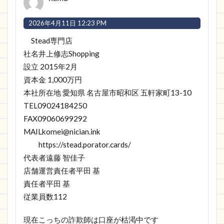
2026年4月11日 12:23 PM
Stead専門店
社名井上修志Shopping
設立 2015年2月
資本金 1,000万円
本社所在地 愛知県 名古屋市昭和区 五軒家町13-10
TEL09024184250
FAX09060699292
MAIL
komei@nician.ink
https://stead.porator.cards/
代表者遠藤 智佳子
店舗運営責任者平田 基
責任者平田 基
従業員数112
現在こっちの詐欺師は口座が枯渇中です