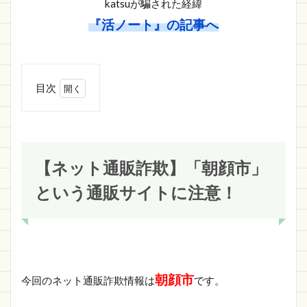
katsuが騙された経緯
『活ノート』の記事へ
目次
1
【ネ
ット
通販
詐
【ネット通販詐欺】「朝顔市」
欺】
「朝
という通販サイトに注意！
顔
市」
とい
う通
販サ
イト
に注
朝顔市
今回のネット通販詐欺情報は
です。
意！