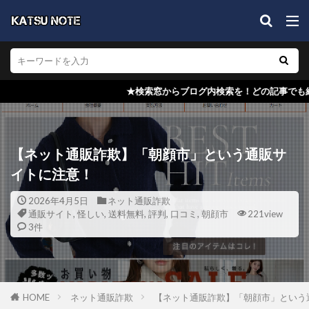
★検索窓からブログ内検索を！どの記事でも結構ですので、コメント欄
【ネット通販詐欺】「朝顔市」という通販サ
イトに注意！
2026年4月5日
ネット通販詐欺
通販サイト
,
怪しい
,
送料無料
,
評判
,
口コミ
,
朝顔市
221view
3件
HOME
ネット通販詐欺
【ネット通販詐欺】「朝顔市」という