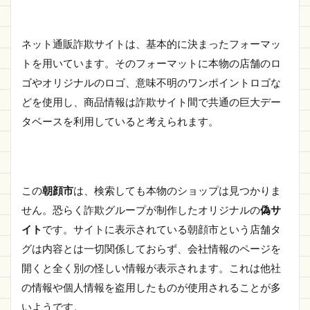
1.1
朝顔
市の
ネット通販詐欺サイトは、基本的に決まったフォーマッ
詐欺
サイ
トを用いています。そのフォーマットに本物の店舗のロ
ト情
ゴやオリジナルのロゴ、意味不明のワンポイントロゴな
報
どを使用し、商品情報は詐欺サイト間で共通の巨大デー
1.1.1
タベースを利用していると考えられます。
https://kopleg.vdzpvo.za.com/
1.2
さい
ごに
この
朝顔市
は、検索しても本物のショップは見つかりま
せん。恐らく詐欺グループが制作したオリジナルの
偽サ
イト
です。サイトに表示されている朝顔市という店舗タ
グは内容とは一切関係しておらず、会社情報のページを
開くと全く別の怪しい情報が表示されます。これは他社
の情報や個人情報を盗用したものが使用されることが多
いようです。