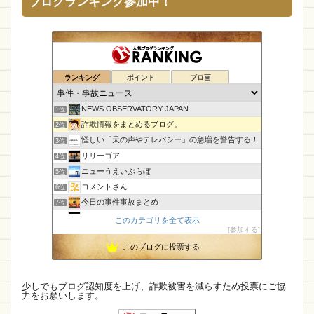
ブログランキング参加中！
ランキング
ポイント
ブロ画
NEWS OBSERVATORY JAPAN
1位
詐欺情報をまとめるブログ。
2位
怪しい「天の声やテレパシー」の急増を警告する！
3位
リリーゴア
4位
ニューうえいぶらぼ
5位
コメントさん
6位
今日の事件事故まとめ
7位
CamTalk〜生活情報サイト
8位
このカテゴリを全て表示
参加する
執務室
9位
このブログに投票する
【国内・海外】ニュースまとめ【芸能・科学・エトセトラ】
10位
孤島の奇譚
11位
未確認飛行物体・地球外知的生命体
12位
少しでもブログ認知度を上げ、詐欺被害を減らすため投票にご協
力をお願いします。
IT派遣営業マン「テル」が教える人材派遣で稼ぐ技術！
13位
マダムとセニョリータのニュースな杜
14位