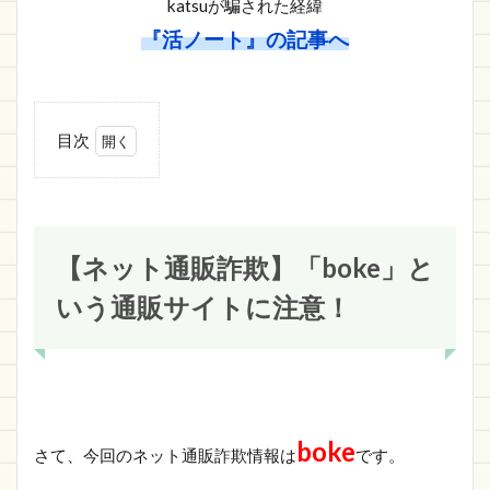
katsuが騙された経緯
『活ノート』の記事へ
目次
1
【ネ
ット通販
詐欺】
「boke」
という通
【ネット通販詐欺】「boke」と
販サイト
に注意！
いう通販サイトに注意！
1.1
boke
の詐
欺サ
イト
情報
boke
さて、今回のネット通販詐欺情報は
です。
1.1.1