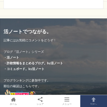
活ノートでつながる。
記事にはお気軽にコメントをどうぞ！
ブログ『活ノート』シリーズ
・活ノート
・詐欺情報をまとめるブログ。by活ノート
・コミュボード。by活ノート
ブログランキングに参加中です。
順位の確認はこちらです。
ホーム
シェア
メニュー
TOPへ