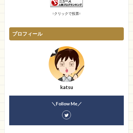
幽霊食口さんのメッセージ?
15位
↑クリックで投票↑
プロフィール
katsu
＼Follow Me／