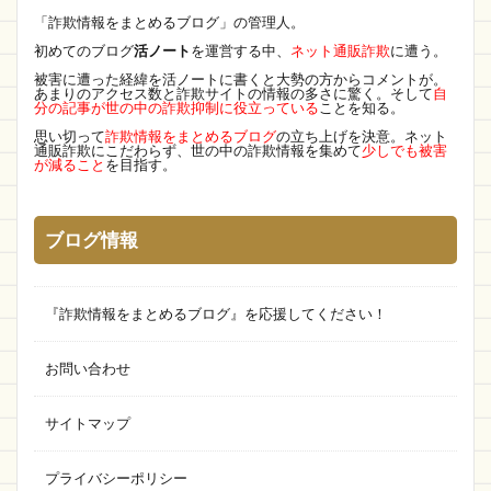
「詐欺情報をまとめるブログ」の管理人。
初めてのブログ
活ノート
を運営する中、
ネット通販詐欺
に遭う。
被害に遭った経緯を活ノートに書くと大勢の方からコメントが。
あまりのアクセス数と詐欺サイトの情報の多さに驚く。そして
自
分の記事が世の中の詐欺抑制に役立っている
ことを知る。
思い切って
詐欺情報をまとめるブログ
の立ち上げを決意。ネット
通販詐欺にこだわらず、世の中の詐欺情報を集めて
少しでも被害
が減ること
を目指す。
ブログ情報
『詐欺情報をまとめるブログ』を応援してください！
お問い合わせ
サイトマップ
プライバシーポリシー