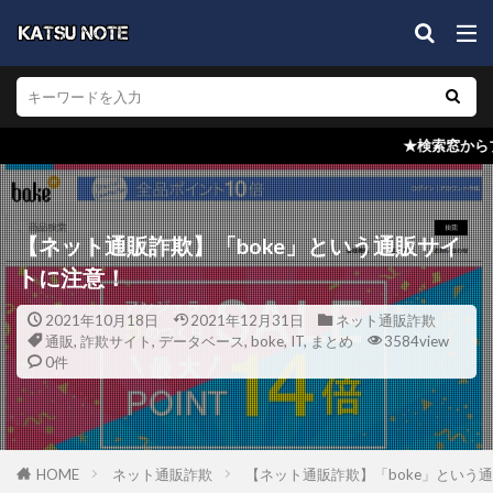
★検索窓からブログ内検索を！どの記事
【ネット通販詐欺】「boke」という通販サイ
トに注意！
2021年10月18日
2021年12月31日
ネット通販詐欺
通販
,
詐欺サイト
,
データベース
,
boke
,
IT
,
まとめ
3584view
0件
HOME
ネット通販詐欺
【ネット通販詐欺】「boke」という