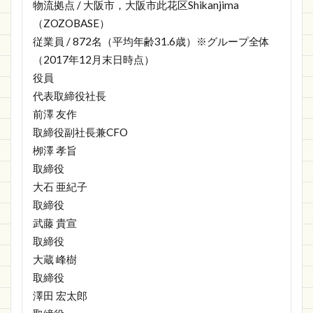
物流拠点 / 大阪市，大阪市此花区Shikanjima
（ZOZOBASE）
従業員 / 872名（平均年齢31.6歳）※グループ全体
（2017年12月末日時点）
役員
代表取締役社長
前澤 友作
取締役副社長兼CFO
栁澤 孝旨
取締役
大石 亜紀子
取締役
武藤 貴宣
取締役
大蔵 峰樹
取締役
澤田 宏太郎