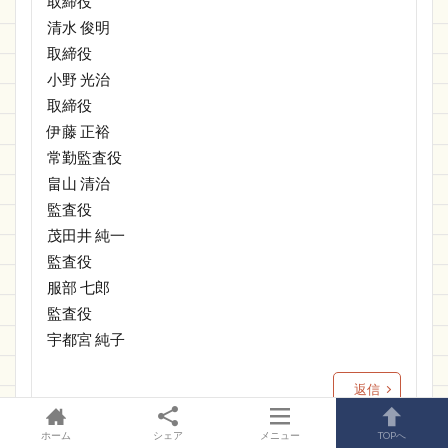
取締役
清水 俊明
取締役
小野 光治
取締役
伊藤 正裕
常勤監査役
畠山 清治
監査役
茂田井 純一
監査役
服部 七郎
監査役
宇都宮 純子
返信
ホーム
シェア
メニュー
TOPへ