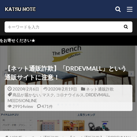
★検
【ネット通販詐欺】「DRDEVMALL」という
通販サイトに注意！
2020年2月6日
2020年2月19日
ネット通販詐欺
商品が届かない
,
マスク
,
コロナウイルス
,
DRDEVMALL
,
MEEDSIONLINE
29914view
471件