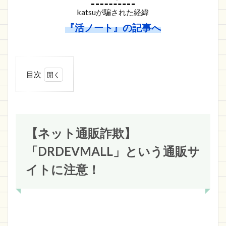
katsuが騙された経緯
『活ノート』の記事へ
目次
1
【ネット通
販詐欺】
「DRDEVMALL」
という通販サイ
トに注意！
【ネット通販詐欺】
1.1
「DRDEVMALL」という通販サ
DRDEVMALL
の詐欺サイ
イトに注意！
ト情報
1.1.1
https://www.drdevmall.xyz/
1.2