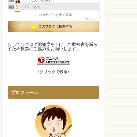
6位
コメントさん
7位
孤島の奇譚
8位
このカテゴリを全て表示
参加する
CamTalk〜生活情報サイト
9位
このブログに投票する
【国内・海外】ニュースまとめ【芸能・科学・エトセトラ】
10位
未確認飛行物体・地球外知的生命体
11位
執務室
12位
少しでもブログ認知度を上げ、詐欺被害を減ら
エンジニアの憂鬱
すため投票にご協力をお願いします。
13位
IT派遣営業マン「テル」が教える人材派遣で稼ぐ技術！
14位
幽霊食口さんのメッセージ?
15位
↑クリックで投票↑
プロフィール