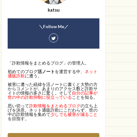
katsu
＼Follow Me／
「詐欺情報をまとめるブログ」の管理人。
初めてのブログ
活ノート
を運営する中、
ネット
通販詐欺
に遭う。
被害に遭った経緯を活ノートに書くと大勢の方
からコメントが。あまりのアクセス数と詐欺サ
イトの情報の多さに驚く。そして
自分の記事が
世の中の詐欺抑制に役立っている
ことを知る。
思い切って
詐欺情報をまとめるブログ
の立ち上
げを決意。ネット通販詐欺にこだわらず、世の
中の詐欺情報を集めて
少しでも被害が減ること
を目指す。