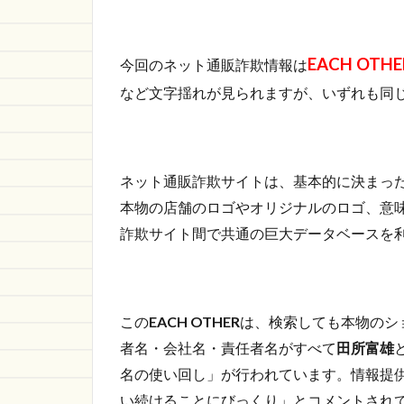
1.1
EACH
OTHER
EACH OTHE
の詐欺
今回のネット通販詐欺情報は
サイト
など文字揺れが見られますが、いずれも同
情報
1.1.1
https://xsmtyfbq.asianfile.shop/
ネット通販詐欺サイトは、基本的に決まっ
1.2
さい
本物の店舗のロゴやオリジナルのロゴ、意
ごに
詐欺サイト間で共通の巨大データベースを
この
EACH OTHER
は、検索しても本物のシ
者名・会社名・責任者名がすべて
田所富雄
名の使い回し」が行われています。情報提
い続けることにびっくり」とコメントされ