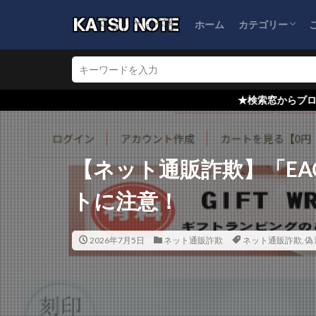
ホーム
カテゴリー
ブログ運営
ネット通販詐欺
怪しい会社情報
★検索窓からブログ内検索を！どの記事
【ネット通販詐欺】「EAC
トに注意！
2026年7月5日
ネット通販詐欺
ネット通販詐欺
,
偽