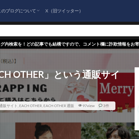
このブログについて
X（旧ツイッター）
サイトマップ
プライバシーポリシー
お問い合わせ
『詐欺情報をまとめるブログ』を応援してく
ださい！
でも結構ですので、コメント欄に詐欺情報をお寄せください★
H OTHER」という通販サイ
通販サイト
,
EACH OTHER
,
EACH OTHER 通販
97view
3件