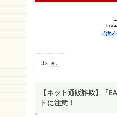
kat
『活ノ
目次
1
【ネ
ット通販
詐欺】
「EACH
【ネット通販詐欺】「EA
OTHER」
という通
トに注意！
販サイト
に注意！