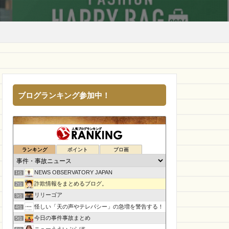
ブログランキング参加中！
ランキング
ポイント
ブロ画
NEWS OBSERVATORY JAPAN
1位
詐欺情報をまとめるブログ。
2位
リリーゴア
3位
怪しい「天の声やテレパシー」の急増を警告する！
4位
今日の事件事故まとめ
5位
ニューうえいぶらぼ