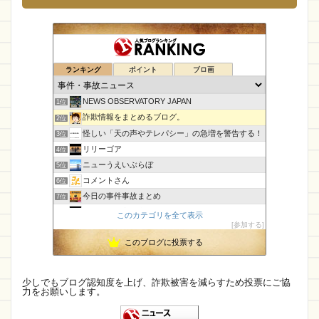
ランキング
ポイント
ブロ画
NEWS OBSERVATORY JAPAN
1位
詐欺情報をまとめるブログ。
2位
怪しい「天の声やテレパシー」の急増を警告する！
3位
リリーゴア
4位
ニューうえいぶらぼ
5位
コメントさん
6位
今日の事件事故まとめ
7位
CamTalk〜生活情報サイト
8位
このカテゴリを全て表示
参加する
執務室
9位
このブログに投票する
【国内・海外】ニュースまとめ【芸能・科学・エトセトラ】
10位
孤島の奇譚
11位
未確認飛行物体・地球外知的生命体
12位
少しでもブログ認知度を上げ、詐欺被害を減らすため投票にご協
力をお願いします。
IT派遣営業マン「テル」が教える人材派遣で稼ぐ技術！
13位
マダムとセニョリータのニュースな杜
14位