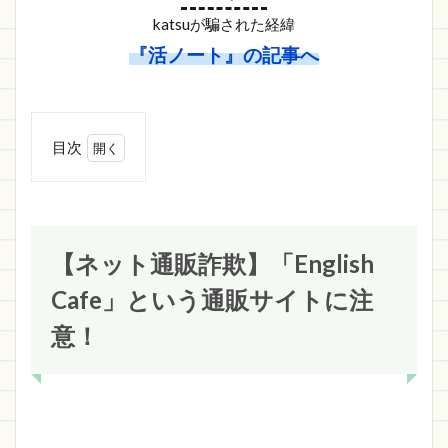
katsuが騙された経緯
『活ノート』の記事へ
目次
1
【ネット
通販詐
欺】
「English
【ネット通販詐欺】「English
Cafe」と
いう通販
Cafe」という通販サイトに注
サイトに
注意！
意！
1.1
English
Cafeの
詐欺サ
イト情