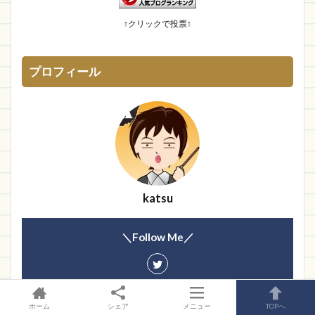
幽霊食口さんのメッセージ?
15位
↑クリックで投票↑
プロフィール
katsu
＼Follow Me／
ホーム
シェア
メニュー
TOPへ