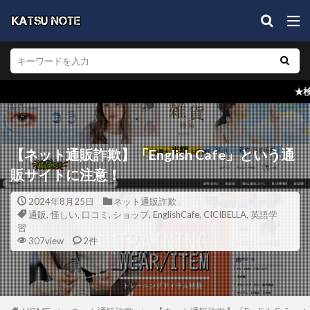
★検索窓からブログ内検索を
【ネット通販詐欺】「English Cafe」という通
販サイトに注意！
2024年8月25日
ネット通販詐欺
通販
,
怪しい
,
口コミ
,
ショップ
,
EnglishCafe
,
CICIBELLA
,
英語学
習
307view
2件