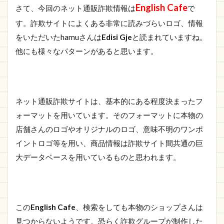
報
English Cafe
さて、今回のネット通販詐欺情報は
で
1.1.1
す。詐欺サイトによくある非常に読みづらいロゴ、情報
https://spjft.aliveaudio.shop/
をいただいたhamuさんは
Edisi Gje
と読まれていますね。
1.2
他にも様々なパターンがあると思います。
さい
ごに
ネット通販詐欺サイトは、基本的にある程度決まったフ
ォーマットを用いています。そのフォーマットに本物の
店舗さんのロゴやオリジナルのロゴ、意味不明のワンポ
イントロゴ等を用い、商品情報は詐欺サイト間共通の巨
大データベースを用いているものと思われます。
この
English Cafe
、検索をしても本物のショップさんは
見つからないようです。恐らく詐欺グループが制作した