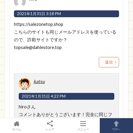
2021年1月31日 3:18 PM
https://salezonetop.shop
こちらのサイトも同じメールアドレスを使っている
ので、詐欺サイトですか？
topsale@dahlestore.top
返信
katsu
2021年1月31日 4:22 PM
hiroさん
コメントありがとうございます！完全に同じフ
ォーマットのサイトですね。第三のフォーマッ
トと名付けたサイトです。気をつけてください
ホーム
シェア
メニュー
TOPへ