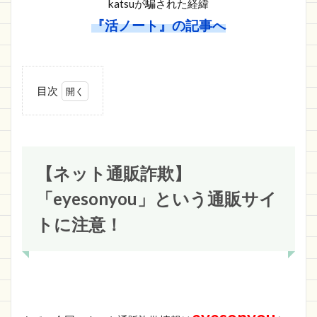
katsuが騙された経緯
『活ノート』の記事へ
目次
1
【ネット
通販詐欺】
「eyesonyou」
という通販サ
イトに注意！
【ネット通販詐欺】
1.1
「eyesonyou」という通販サイ
eyesonyou
の詐欺サ
トに注意！
イト情報
1.1.1
https://eyesonyou.shop
1.2
さい