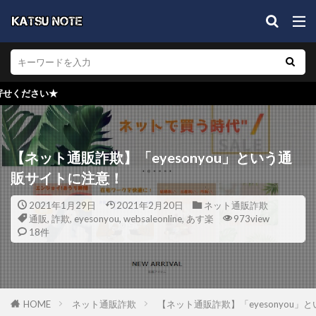
★検索窓か
【ネット通販詐欺】「eyesonyou」という通
販サイトに注意！
2021年1月29日
2021年2月20日
ネット通販詐欺
通販
,
詐欺
,
eyesonyou
,
websaleonline
,
あす楽
973view
18件
HOME
ネット通販詐欺
【ネット通販詐欺】「eyesonyou