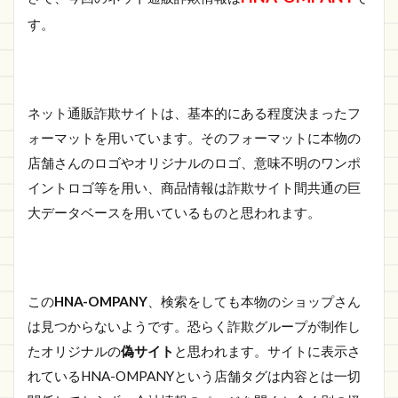
https://bcpvzr.farflorida.buzz/
す。
1.2
さい
ごに
ネット通販詐欺サイトは、基本的にある程度決まったフ
ォーマットを用いています。そのフォーマットに本物の
店舗さんのロゴやオリジナルのロゴ、意味不明のワンポ
イントロゴ等を用い、商品情報は詐欺サイト間共通の巨
大データベースを用いているものと思われます。
この
HNA-OMPANY
、検索をしても本物のショップさん
は見つからないようです。恐らく詐欺グループが制作し
たオリジナルの
偽サイト
と思われます。サイトに表示さ
れているHNA-OMPANYという店舗タグは内容とは一切