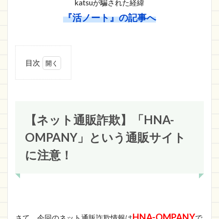
katsuが騙された経緯
『活ノート』の記事へ
目次
1
【ネッ
ト通販詐
欺】
「HNA-
OMPANY」
【ネット通販詐欺】「HNA-
という通販
サイトに注
OMPANY」という通販サイト
意！
に注意！
1.1
HNA-
OMPANY
の詐欺サ
イト情報
1.1.1
HNA-OMPANY
さて、今回のネット通販詐欺情報は
で