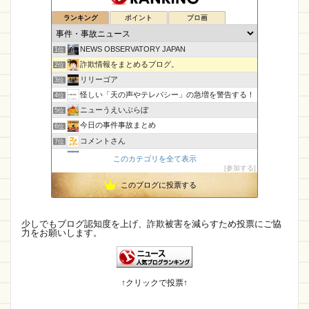
ランキング
ポイント
ブロ画
NEWS OBSERVATORY JAPAN
1位
詐欺情報をまとめるブログ。
2位
リリーゴア
3位
怪しい「天の声やテレパシー」の急増を警告する！
4位
ニューうえいぶらぼ
5位
今日の事件事故まとめ
6位
コメントさん
7位
孤島の奇譚
8位
このカテゴリを全て表示
参加する
CamTalk〜生活情報サイト
9位
このブログに投票する
未確認飛行物体・地球外知的生命体
10位
【国内・海外】ニュースまとめ【芸能・科学・エトセトラ】
11位
エンジニアの憂鬱
12位
少しでもブログ認知度を上げ、詐欺被害を減らすため投票にご協
力をお願いします。
IT派遣営業マン「テル」が教える人材派遣で稼ぐ技術！
13位
幽霊食口さんのメッセージ?
14位
身の回りによくある詐欺について
15位
↑クリックで投票↑