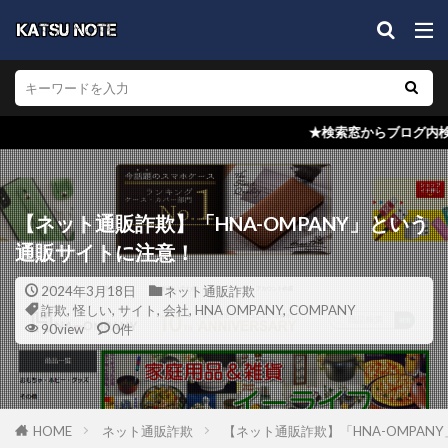
★検索窓からブログ内検索を！どの記事でも結構
【ネット通販詐欺】「HNA-OMPANY」という
通販サイトに注意！
2024年3月18日
ネット通販詐欺
詐欺
,
怪しい
,
サイト
,
会社
,
HNA OMPANY
,
COMPANY
90view
0件
HOME
ネット通販詐欺
【ネット通販詐欺】「HNA-OMPAN