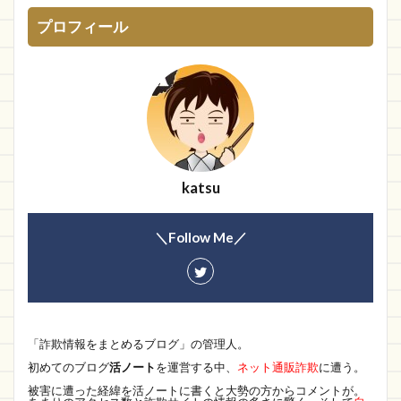
プロフィール
katsu
＼Follow Me／
「詐欺情報をまとめるブログ」の管理人。
初めてのブログ
活ノート
を運営する中、
ネット通販詐欺
に遭う。
被害に遭った経緯を活ノートに書くと大勢の方からコメントが。