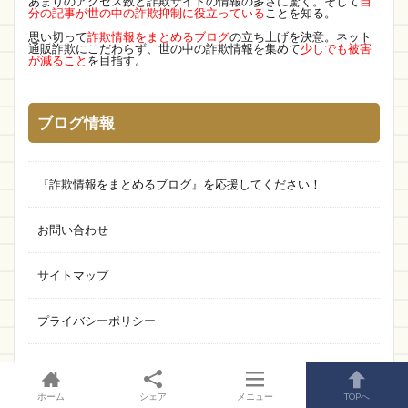
あまりのアクセス数と詐欺サイトの情報の多さに驚く。そして
自
分の記事が世の中の詐欺抑制に役立っている
ことを知る。
思い切って
詐欺情報をまとめるブログ
の立ち上げを決意。ネット
通販詐欺にこだわらず、世の中の詐欺情報を集めて
少しでも被害
が減ること
を目指す。
ブログ情報
『詐欺情報をまとめるブログ』を応援してください！
お問い合わせ
サイトマップ
プライバシーポリシー
ホーム
シェア
メニュー
TOPへ
最近のコメント