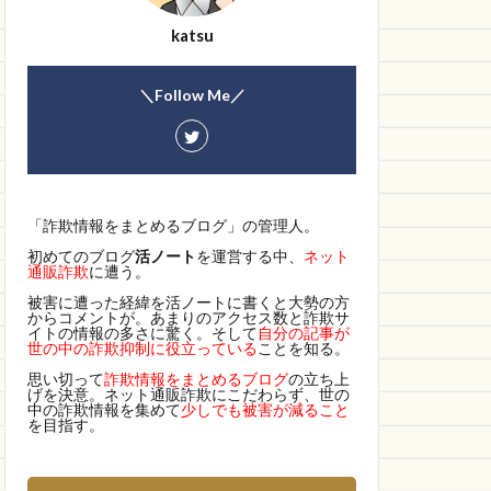
katsu
＼Follow Me／
「詐欺情報をまとめるブログ」の管理人。
初めてのブログ
活ノート
を運営する中、
ネット
通販詐欺
に遭う。
被害に遭った経緯を活ノートに書くと大勢の方
からコメントが。あまりのアクセス数と詐欺サ
イトの情報の多さに驚く。そして
自分の記事が
世の中の詐欺抑制に役立っている
ことを知る。
思い切って
詐欺情報をまとめるブログ
の立ち上
げを決意。ネット通販詐欺にこだわらず、世の
中の詐欺情報を集めて
少しでも被害が減ること
を目指す。