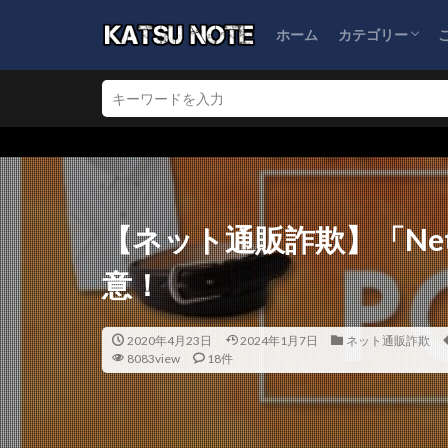
ホーム
カテゴリー
ブログ運営
ネット通販詐欺
怪しい会社情報
★
【ネット通販詐欺】「Net
意！
2020年4月23日
2024年1月7日
ネット通販詐欺
8083view
18件