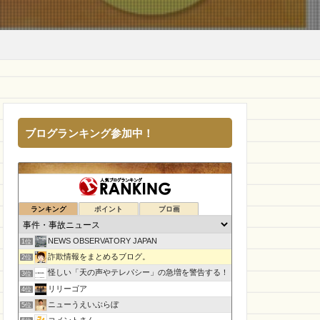
ブログランキング参加中！
ランキング
ポイント
ブロ画
NEWS OBSERVATORY JAPAN
1位
詐欺情報をまとめるブログ。
2位
怪しい「天の声やテレパシー」の急増を警告する！
3位
リリーゴア
4位
ニューうえいぶらぼ
5位
コメントさん