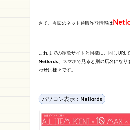
Netlords
の詐欺
サイト
情報
Netl
さて、今回のネット通販詐欺情報は
1.1.1
https://www.zcwvc.wang/
1.1.2
これまでの詐欺サイトと同様に、同じURL
「Netlords」
は他にも！
Netlords
、スマホで見ると別の店名になり
わせは様々です。
1.2
さい
ごに
パソコン表示：
Netlords