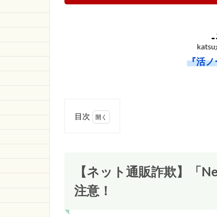
kat
『活ノ
目次
1
【ネッ
ト通販詐
欺】
「Netlords」
【ネット通販詐欺】「Net
という通販
サイトに注
注意！
意！
1.1