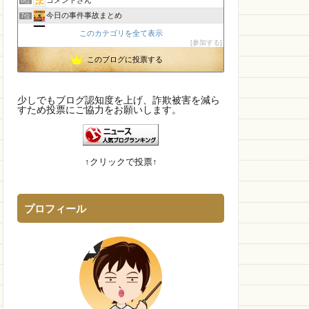
6位
今日の事件事故まとめ
7位
CamTalk〜生活情報サイト
8位
このカテゴリを全て表示
参加する
【国内・海外】ニュースまとめ【芸能・科学・エトセトラ】
9位
このブログに投票する
執務室
10位
孤島の奇譚
11位
未確認飛行物体・地球外知的生命体
12位
少しでもブログ認知度を上げ、詐欺被害を減ら
エンジニアの憂鬱
すため投票にご協力をお願いします。
13位
IT派遣営業マン「テル」が教える人材派遣で稼ぐ技術！
14位
マダムとセニョリータのニュースな杜
15位
↑クリックで投票↑
プロフィール