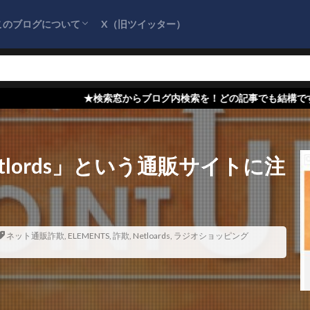
このブログについて
X（旧ツイッター）
サイトマップ
プライバシーポリシー
お問い合わせ
『詐欺情報をまとめるブログ』を応援してく
ださい！
検索窓からブログ内検索を！どの記事でも結構ですので、コメント欄に
lords」という通販サイトに注
ネット通販詐欺
,
ELEMENTS
,
詐欺
,
Netloards
,
ラジオショッピング