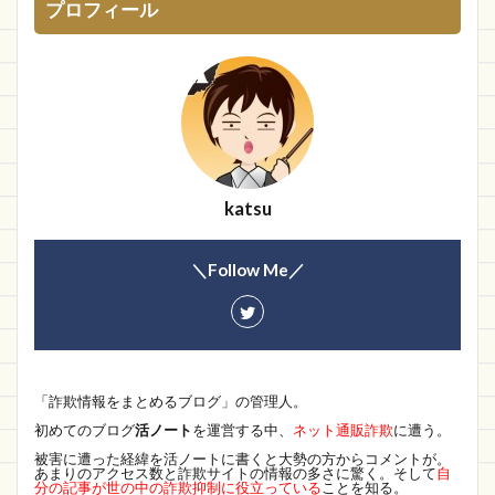
プロフィール
katsu
＼Follow Me／
「詐欺情報をまとめるブログ」の管理人。
初めてのブログ
活ノート
を運営する中、
ネット通販詐欺
に遭う。
被害に遭った経緯を活ノートに書くと大勢の方からコメントが。
あまりのアクセス数と詐欺サイトの情報の多さに驚く。そして
自
分の記事が世の中の詐欺抑制に役立っている
ことを知る。