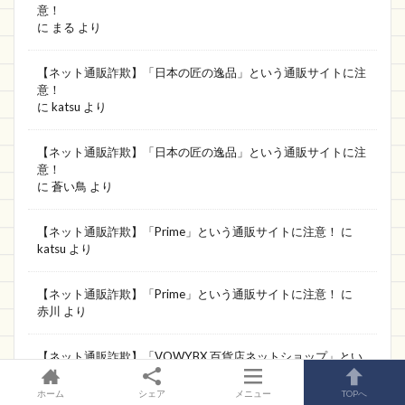
意！
に
まる
より
【ネット通販詐欺】「日本の匠の逸品」という通販サイトに注
意！
に
katsu
より
【ネット通販詐欺】「日本の匠の逸品」という通販サイトに注
意！
に
蒼い鳥
より
【ネット通販詐欺】「Prime」という通販サイトに注意！
に
katsu
より
【ネット通販詐欺】「Prime」という通販サイトに注意！
に
赤川
より
【ネット通販詐欺】「VOWYBX 百貨店ネットショップ」とい
う通販サイトに注意！
に
katsu
より
ホーム
シェア
メニュー
TOPへ