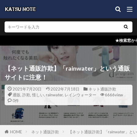
★検索窓からブログ内検索を！どの記
【ネット通販詐欺】「rainwater」という通販
サイトに注意！
2021年7月20日
2022年7月18日
ネット通販詐欺
通販
,
詐欺
,
怪しい
,
rainwater
,
レインウォーター
6666view
0件
HOME
ネット通販詐欺
【ネット通販詐欺】「rainwater」