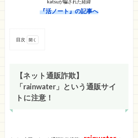
katsuが騙された経緯
『活ノート』の記事へ
目次
1
【ネット
通販詐欺】
「rainwater」
という通販サ
イトに注意！
【ネット通販詐欺】
1.1
「rainwater」という通販サイ
rainwater
の詐欺サ
トに注意！
イト情報
1.1.1
https://protect.radioscene.xyz/
1.2
さい