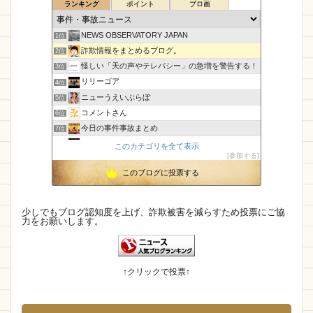
ランキング
ポイント
ブロ画
NEWS OBSERVATORY JAPAN
1位
詐欺情報をまとめるブログ。
2位
怪しい「天の声やテレパシー」の急増を警告する！
3位
リリーゴア
4位
ニューうえいぶらぼ
5位
コメントさん
6位
今日の事件事故まとめ
7位
CamTalk〜生活情報サイト
8位
このカテゴリを全て表示
参加する
【国内・海外】ニュースまとめ【芸能・科学・エトセトラ】
9位
このブログに投票する
執務室
10位
孤島の奇譚
11位
未確認飛行物体・地球外知的生命体
12位
少しでもブログ認知度を上げ、詐欺被害を減らすため投票にご協
力をお願いします。
エンジニアの憂鬱
13位
IT派遣営業マン「テル」が教える人材派遣で稼ぐ技術！
14位
マダムとセニョリータのニュースな杜
15位
↑クリックで投票↑