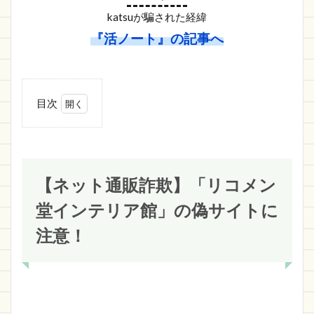
katsuが騙された経緯
『活ノート』の記事へ
目次
1
【ネ
ット
通販
詐
【ネット通販詐欺】「リコメン
欺】
「リ
堂インテリア館」の偽サイトに
コメ
ン堂
注意！
イン
テリ
ア
館」
の偽
サイ