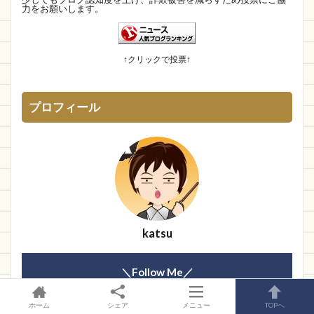
力をお願いします。
マダムとセニョリータのニュースな杜
13位
幽霊食口さんのメッセージ?
14位
身の回りによくある詐欺について
15位
↑クリックで投票↑
プロフィール
katsu
＼Follow Me／
ホーム
シェア
メニュー
TOPへ