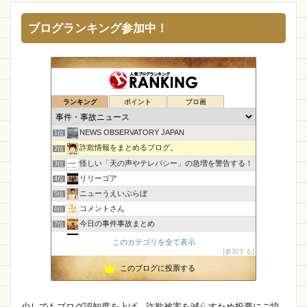
ブログランキング参加中！
ランキング
ポイント
ブロ画
NEWS OBSERVATORY JAPAN
1位
詐欺情報をまとめるブログ。
2位
怪しい「天の声やテレパシー」の急増を警告する！
3位
リリーゴア
4位
ニューうえいぶらぼ
5位
コメントさん
6位
今日の事件事故まとめ
7位
CamTalk〜生活情報サイト
8位
このカテゴリを全て表示
参加する
執務室
9位
このブログに投票する
孤島の奇譚
10位
【国内・海外】ニュースまとめ【芸能・科学・エトセトラ】
11位
未確認飛行物体・地球外知的生命体
12位
少しでもブログ認知度を上げ、詐欺被害を減らすため投票にご協