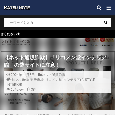
★検索窓か
【ネット通販詐欺】「リコメン堂インテリア
館」の偽サイトに注意！
2024年11月8日
ネット通販詐欺
怪しい
,
偽物
,
楽天市場
,
リコメン堂
,
インテリア館
,
STYLE
INTERIOR
684view
0件