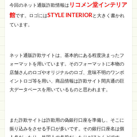
リコメン堂インテリア
トに
今回のネット通販詐欺情報は
注
館
STYLE INTERIOR
です。ロゴには
と大きく書かれ
意！
ています。
1.1
リコ
メン
堂イ
ンテ
ネット通販詐欺サイトは、基本的にある程度決まったフ
リア
館の
ォーマットを用いています。そのフォーマットに本物の
詐欺
店舗さんのロゴやオリジナルのロゴ、意味不明のワンポ
サイ
ト情
イントロゴ等を用い、商品情報は詐欺サイト間共通の巨
報
大データベースを用いているものと思われます。
1.1.1
https://szzlhj.ncgnfet.shop/
1.2
さい
また詐欺サイトは詐欺用の偽銀行口座を準備し、そこに
ごに
振り込みをさせる手口が多いです。その銀行口座名は個