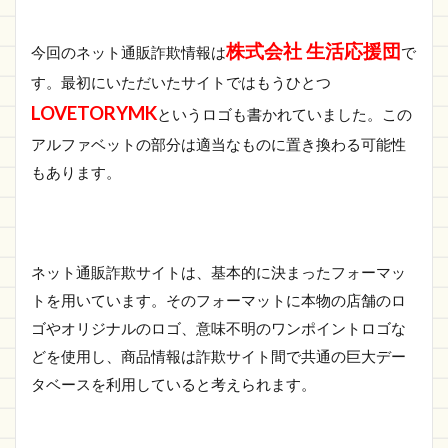
ト情
報
株式会社 生活応援団
今回のネット通販詐欺情報は
で
1.1.1
す。最初にいただいたサイトではもうひとつ
https://get.lovetorymk.xyz/
LOVETORYMK
というロゴも書かれていました。この
1.2
さい
アルファベットの部分は適当なものに置き換わる可能性
ごに
もあります。
ネット通販詐欺サイトは、基本的に決まったフォーマッ
トを用いています。そのフォーマットに本物の店舗のロ
ゴやオリジナルのロゴ、意味不明のワンポイントロゴな
どを使用し、商品情報は詐欺サイト間で共通の巨大デー
タベースを利用していると考えられます。