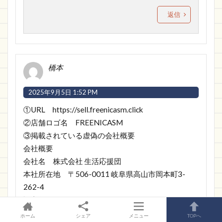
返信
橋本
2025年9月5日 1:52 PM
①URL https://sell.freenicasm.click
②店舗ロゴ名 FREENICASM
③掲載されている虚偽の会社概要
会社概要
会社名 株式会社 生活応援団
本社所在地 〒506-0011 岐阜県高山市岡本町3-
262-4
設立年月日 2013年8月18日
代表者 荒木 瀬司郎
ホーム
シェア
メニュー
TOPへ