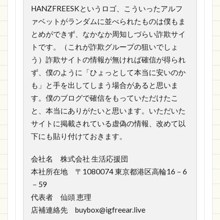
HANZFREESKというロゴ、こういったアルフ
ァベットがランダムに並べられたものは僕もま
とめができず、なかなか周知しづらい詐欺サイ
トです。（これが詐欺グループの狙いでしょ
う）詐欺サイトの情報が無ければ確信が得られ
ず、僕のように「ひょっとして本当に安いのか
も」と手を出してしまう場合があると思いま
す。僕のブログで確信をもっていただけたこ
と、本当にありがたいと思います。いただいた
サイトに掲載されている虚偽の情報、改めて以
下にも貼り付けておきます。
会社名 株式会社 生活応援団
本社所在地 〒1080074 東京都港区高輪16－6
－59
代表者 仙頭 恵理
店補連絡先 buybox@igfreear.live