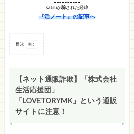
katsuが騙された経緯
『活ノート』の記事へ
目次
1
【ネット通販
詐欺】「株式会社
生活応援団」
「LOVETORYMK」
という通販サイト
【ネット通販詐欺】「株式会社
に注意！
生活応援団」
1.1
株式
「LOVETORYMK」という通販
会社
生活
サイトに注意！
応援
団の
詐欺
サイ