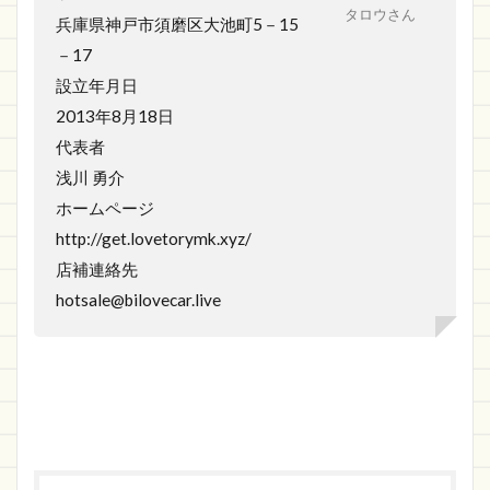
タロウさん
兵庫県神戸市須磨区大池町5－15
－17
設立年月日
2013年8月18日
代表者
浅川 勇介
ホームページ
http://get.lovetorymk.xyz/
店補連絡先
hotsale@bilovecar.live