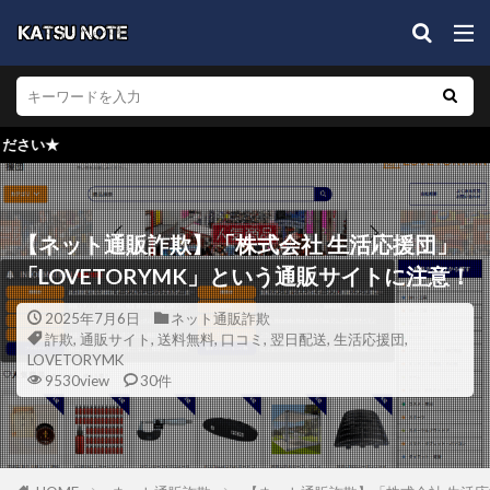
★検索窓からブ
【ネット通販詐欺】「株式会社 生活応援団」
「LOVETORYMK」という通販サイトに注意！
2025年7月6日
ネット通販詐欺
詐欺
,
通販サイト
,
送料無料
,
口コミ
,
翌日配送
,
生活応援団
,
LOVETORYMK
9530view
30件