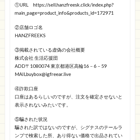
①URL https://sell.hanzfreesk.click/index.php?
main_page=product_info&products_id=172971
②店舗ロゴ名
HANZFREEKS
③掲載されている虚偽の会社概要
株式会社 生活応援団
ADD〒1080074 東京都港区高輪16－6－59
MAILbuybox@igfreear.live
④詐欺口座
口座はあるらしいのですが、注文を確定させないと
表示されないみたいです。
⑤騙された状況
騙された訳ではないのですが、シグナスのテールラ
ンプで検索した所、あり得ない価格で出品されてい