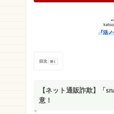
kat
『活ノ
目次
1
【ネ
ット通販
詐欺】
「snail」
【ネット通販詐欺】「sn
という通
販サイト
意！
に注意！
1.1