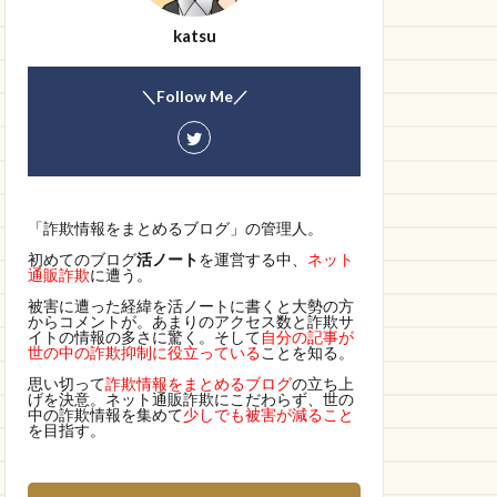
katsu
＼Follow Me／
「詐欺情報をまとめるブログ」の管理人。
初めてのブログ
活ノート
を運営する中、
ネット
通販詐欺
に遭う。
被害に遭った経緯を活ノートに書くと大勢の方
からコメントが。あまりのアクセス数と詐欺サ
イトの情報の多さに驚く。そして
自分の記事が
世の中の詐欺抑制に役立っている
ことを知る。
思い切って
詐欺情報をまとめるブログ
の立ち上
げを決意。ネット通販詐欺にこだわらず、世の
中の詐欺情報を集めて
少しでも被害が減ること
を目指す。