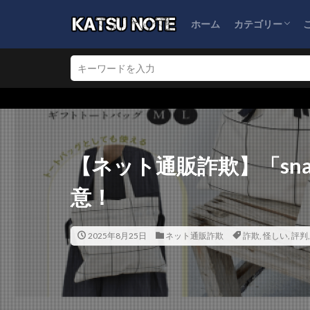
ホーム
カテゴリー
ブログ運営
ネット通販詐欺
怪しい会社情報
★検索窓
【ネット通販詐欺】「sn
意！
2025年8月25日
ネット通販詐欺
詐欺
,
怪しい
,
評判