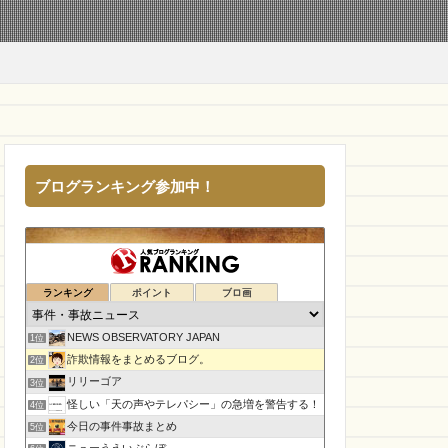
ブログランキング参加中！
ランキング
ポイント
ブロ画
NEWS OBSERVATORY JAPAN
1位
詐欺情報をまとめるブログ。
2位
リリーゴア
3位
怪しい「天の声やテレパシー」の急増を警告する！
4位
今日の事件事故まとめ
5位
ニューうえいぶらぼ