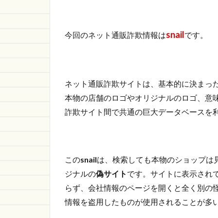
snail
の詐
欺サ
snail
イト
今回のネット通販詐欺情報は
です。
情報
1.1.1
https://angrz.phonethin.top/
ネット通販詐欺サイトは、基本的に決まっ
1.2
本物の店舗のロゴやオリジナルのロゴ、意
さい
ごに
詐欺サイト間で共通の巨大データベースを
この
snail
は、検索しても本物のショップは
ジナルの
偽サイト
です。サイトに表示されて
らず、会社情報のページを開くと全く別の
情報を盗用したものが使用されることが多