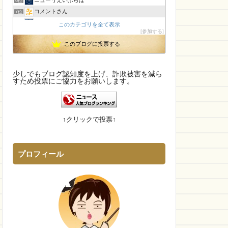
6位
コメントさん
7位
孤島の奇譚
8位
このカテゴリを全て表示
参加する
CamTalk〜生活情報サイト
9位
このブログに投票する
【国内・海外】ニュースまとめ【芸能・科学・エトセトラ】
10位
未確認飛行物体・地球外知的生命体
11位
執務室
12位
少しでもブログ認知度を上げ、詐欺被害を減ら
IT派遣営業マン「テル」が教える人材派遣で稼ぐ技術！
すため投票にご協力をお願いします。
13位
幽霊食口さんのメッセージ?
14位
身の回りによくある詐欺について
15位
↑クリックで投票↑
プロフィール