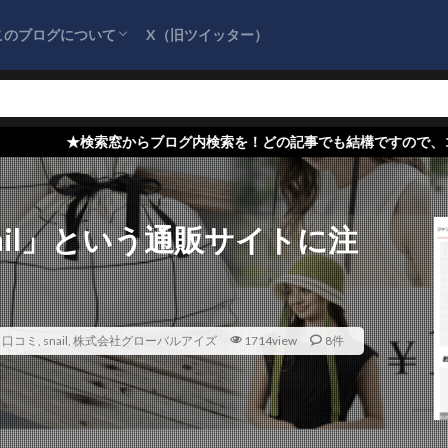
このブログについて
X（旧ツイッター）
サイトマップ
プライバシーポリシー
お問い合わせ
『詐欺情報をまとめるブログ』を応援してく
ださい！
からブログ内検索を！どの記事でも結構ですので、コメント欄に詐欺情
ail」という通販サイトに注
,
口コミ
,
snail
,
株式会社グローバルアイズ
1714view
8件