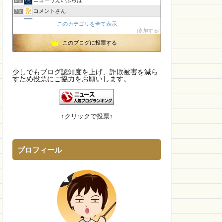
6位
コメントさん
7位
孤島の奇譚
8位
このカテゴリを全て表示
参加する
CamTalk〜生活情報サイト
9位
このブログに投票する
【国内・海外】ニュースまとめ【芸能・科学・エトセトラ】
10位
未確認飛行物体・地球外知的生命体
11位
執務室
12位
少しでもブログ認知度を上げ、詐欺被害を減ら
IT派遣営業マン「テル」が教える人材派遣で稼ぐ技術！
すため投票にご協力をお願いします。
13位
幽霊食口さんのメッセージ?
14位
身の回りによくある詐欺について
15位
↑クリックで投票↑
プロフィール