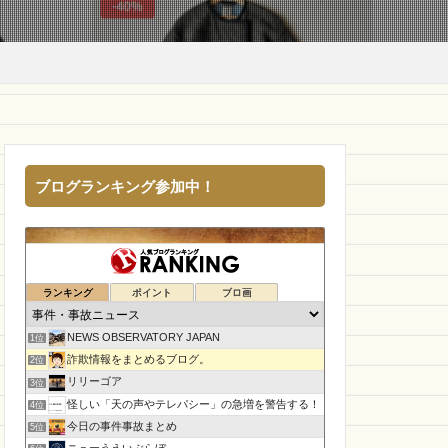
ブログランキング参加中！
ランキング
ポイント
ブロ画
NEWS OBSERVATORY JAPAN
1位
詐欺情報をまとめるブログ。
2位
リリーゴア
3位
怪しい「天の声やテレパシー」の急増を警告する！
4位
今日の事件事故まとめ
5位
ニューうえいぶらぼ