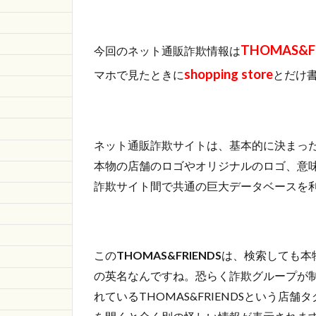
https://menfee.usawin.sbs/
1.2
THOMAS&F
今回のネット通販詐欺情報は
さい
ごに
shopping store
マホで見たときに
とだけ
ネット通販詐欺サイトは、基本的に決まっ
本物の店舗のロゴやオリジナルのロゴ、意
詐欺サイト間で共通の巨大データベースを
この
THOMAS&FRIENDS
は、検索しても本
の英名なんですね。恐らく詐欺グループが
れているTHOMAS&FRIENDSという