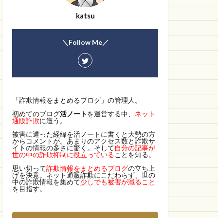
katsu
＼Follow Me／
「詐欺情報をまとめるブログ」の管理人。
初めてのブログ
活ノート
を運営する中、
ネット
通販詐欺
に遭う。
被害に遭った経緯を活ノートに書くと大勢の方
からコメントが。あまりのアクセス数と詐欺サ
イトの情報の多さに驚く。そして
自分の記事が
世の中の詐欺抑制に役立っている
ことを知る。
思い切って
詐欺情報をまとめるブログ
の立ち上
げを決意。ネット通販詐欺にこだわらず、世の
中の詐欺情報を集めて
少しでも被害が減ること
を目指す。