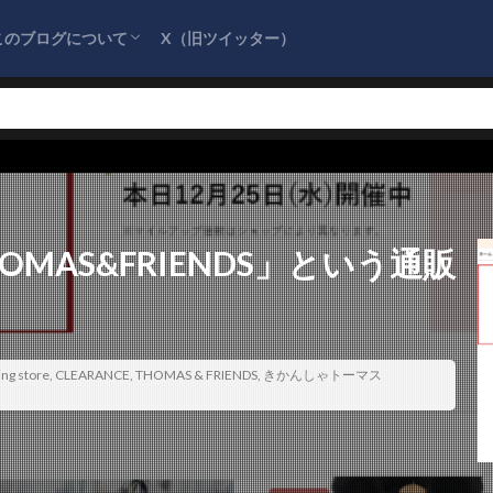
このブログについて
X（旧ツイッター）
サイトマップ
プライバシーポリシー
お問い合わせ
『詐欺情報をまとめるブログ』を応援してく
ださい！
MAS&FRIENDS」という通販
ng store
,
CLEARANCE
,
THOMAS & FRIENDS
,
きかんしゃトーマス