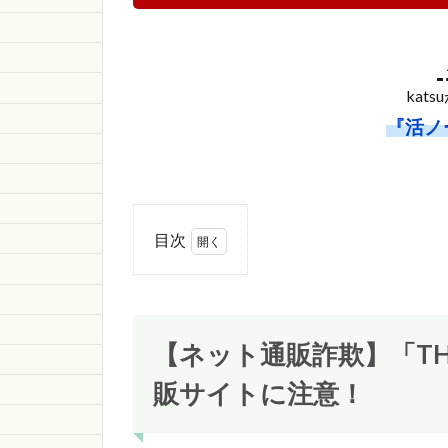
kat
『活ノ
目次
1
【ネット通販詐欺】
「THOMAS&FRIENDS」
という通販サイトに注
意！
【ネット通販詐欺】「THO
1.1
販サイトに注意！
THOMAS&FRIENDS
の詐欺サイト情報
1.1.1