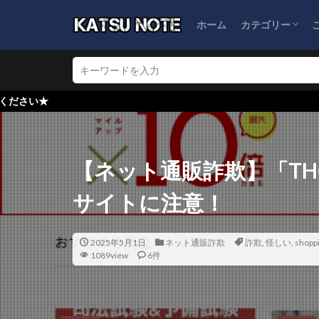
ホーム
カテゴリー
ブログ運営
ネット通販詐欺
怪しい会社情報
【ネット通販詐欺】「THO
サイトに注意！
2025年5月1日
ネット通販詐欺
詐欺
,
怪しい
,
shoppi
1089view
6件