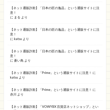
dalsy
CIk専門ショップ
激安店
【ネット通販詐欺】「日本の匠の逸品」という通販サイトに注
意！
MVUかお
SHOP LZFAC HOT SALT
MOKIDS
に
まる
より
Shanti
ブックオフ
vivi shop
OKZTE
【ネット通販詐欺】「日本の匠の逸品」という通販サイトに注
A TIME TO SHOP
ASlider
Ronteks
意！
helenstore
PSBEN
kittyshop
に
katsu
より
ソフマップ
アクティビティ
キティちゃんロゴ
【ネット通販詐欺】「日本の匠の逸品」という通販サイトに注
GOOD COOL
借りる
ing-iang
Joyhouse
意！
に
蒼い鳥
より
mougku
値下げ
超PayPay祭
OTVN
Melans
Gudzu
晴れ堂 nexus オンライン
【ネット通販詐欺】「Prime」という通販サイトに注意！
に
katsu
より
hinnotek
friday!
Good
バンド
githpaw
しょっぷりWEEK
晴れ堂
CAC
【ネット通販詐欺】「Prime」という通販サイトに注意！
に
AVUYKW
HOLIDAY TWIN CRIP
Web
赤川
より
Yorkstore
コンサル
SCORE
【ネット通販詐欺】「VOWYBX 百貨店ネットショップ」とい
株式会社USP
Xiaoyun
JFBOSS
JAL