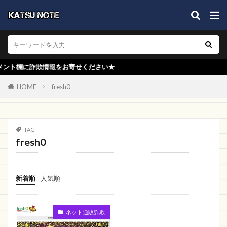
Kumano Mall
クラブ
ランジェリー
レア
チラシ
コベン
ナタリー
調査
東城大羽ジャパン
KARE
カード情報
住所が存在しない
対処方法
塗料屋本舗
に詐欺情報をお寄せください★
SAKAZEN
shinmei
PRO販売店
キャップ
HOME
fresh0
アイゲット
ショップイン
買取
スターコスメ
ドットコム
FMC
EUMEA TOYS
LOVE Timaru
TAG
fresh0
クリーンテックス
IT
Risukai
くらし快適ショップ
H LOVE
Web制作営業
JOINUS 通販
QUFDAC
ギフトラッピング
新着順
人気順
DINBUX
PEAK00
リントン
Asifel
ccnotesopee
Uwggd
Sweet
Beep
ネット通販詐欺
goingto
WILMA JAPAN
COACH