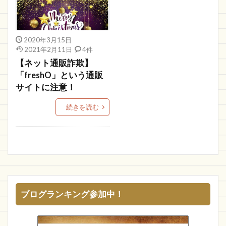
oiLjANG
BaBeTwo
roranas
危ない
Top Shopping
ショップセール
MissU
2020年3月15日
退会
MENB-STYLE
com
TopSign
2021年2月11日
4件
【ネット通販詐欺】
DORACO
SOV
ギャランティー
「freshO」という通販
TORPED0
BLESS YOU
KIZAMU
サイトに注意！
ケイスクワッド
ライフモール 通販
OPEN
続きを読む
starts
OFFSKI
ノートブック
IBELIEVE
合同会社情弱
edoy
福福屋
宝物市
株式会社Anima
ものづくり補助金総合サイト
VOYAGES
ISEIDO
見て描くこと
グリックス
OUTLETSALE
新品
SHIRO
Spike
YFNMSZ
SUPER2
送料実質無料
ブログランキング参加中！
Aguiia
HAPPY JOINT
ピンタレスト
AXEL
viet store
SAE NEGATIVE