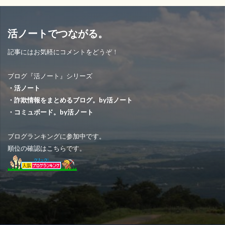
online
解約
違い
支払い
ベルーナ
De Story
似てる
BIN
デパト
活ノートでつながる。
ディスカウントストア
電話
アイビビッド
記事にはお気軽にコメントをどうぞ！
子供服
ネット通販詐欺情報
はなもり
ブログ『活ノート』シリーズ
anny
サイト
とみみ
グレートディール
・活ノート
スシロー
マルシェ
ショッピングランド
・詐欺情報をまとめるブログ。by活ノート
ラクマ
シャワーヘッド
中古
Dancing
・コミュボード。by活ノート
ストール専門店
KAWARA HONTEN
musical
ブログランキングに参加中です。
活ノート
SKHMI
TINSAPショップ
順位の確認はこちらです。
bimi shop
販売手数料
Orbit
HONSUN
MUBお
Butter finger
Farland
Snakes
ハウス
WEB限定
SPACE
アカウント
EST
market
訳アリ
Eaudi
LIFE ON SORRY
JP ONLINESHOP
歌詞