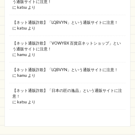
う通販サイトに注意！
に
katsu
より
フォークリフト
Jot専門店
SweetZad
Pre-knailed
モノポリー
東急ネットスーパー
【ネット通販詐欺】「LQBVYN」という通販サイトに注意！
に
katsu
より
株式会社オリンピア
Japan
FedEx
富澤商店
口座番号
グッドアイテム
【ネット通販詐欺】「VOWYBX 百貨店ネットショップ」とい
トレード
価格が安い
ファッション
JPW
う通販サイトに注意！
に
hamu
より
Grande
BUY ONLINE
mini
THE JUICY
おすすめ
PRECISE STRATEGIES
2020超歓迎
【ネット通販詐欺】「LQBVYN」という通販サイトに注意！
に
hamu
より
ブライトアイ
OC sirito
セール品
セーファーインタネット協会
新作直営店
【ネット通販詐欺】「日本の匠の逸品」という通販サイトに注
トータルファクトリー
送料無料
fresh0
意！
に
katsu
より
アウトレット大特集
日用品雑貨
HUINTGOODS
Toridory
電子製品
Marisauce
河原本店
粗悪品
MAGIC STORE
いつ届く
OUTLET FACTORY