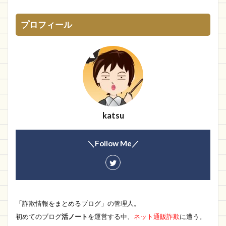
ブランド
ショッピン
特集Shop
プロフィール
star cosme
L
FABRIC
タマホーム
ちまる
KKleen-Tex
まとめ
特価Store
RED DEER
横浜高島屋
ラフメイカー
店名が読めない
猫
百貨店
拡散
daisy
Clk専門ショップ
Spi
MIUBお
K Kay
HOKIDS
KEIShop
katsu
ポーラーローリング
vivi ship
OKZ
＼Follow Me／
HotOnline
8IA
Pvrhzt
ヘレンストア
SPACE NEGATIVE
専門ショップ
リコレ
ACTIVITY
Padxp
GOOD COOV
ドレスレンタル
Cing-lang
Joy house
「詐欺情報をまとめるブログ」の管理人。
moussy
トレジャーハント
Augur
初めてのブログ
活ノート
を運営する中、
ネット通販詐欺
に遭う。
家のマーク
株式会社フリラン
better 通販