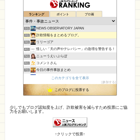
店名がわからない
Jupiter Lock
木の靴屋
ランキング
ポイント
ブロ画
シーザーショップ
帽子
DISCOVER LAPLAP
NEWS OBSERVATORY JAPAN
ロレックス
BBLWKA
知恵袋
1位
詐欺情報をまとめるブログ。
2位
クレジットカード
激安通販特集
リリーゴア
3位
花・ガーデン・DIY
楽天
スーパーソリティア
怪しい「天の声やテレパシー」の急増を警告する！
4位
ニューうえいぶらぼ
5位
振り込み詐欺
楽天市場店
Toyoshou
コメントさん
6位
Nekokin
警察
国内最大級
マスク通販
今日の事件事故まとめ
7位
【国内・海外】ニュースまとめ【芸能・科学・エトセトラ】
8位
このカテゴリを全て表示
SPRAGiA
詐欺かどうか
快適生活ショップ
参加する
執務室
9位
詐欺情報
快適生活
gloam
GIRASSOL
このブログに投票する
孤島の奇譚
10位
CamTalk〜生活情報サイト
11位
flick
架空口座
熊野モール
ペイペイ
未確認飛行物体・地球外知的生命体
12位
少しでもブログ認知度を上げ、詐欺被害を減らすため投票にご協
Sky Ward
連絡できない
ポイント
力をお願いします。
エンジニアの憂鬱
13位
IT派遣営業マン「テル」が教える人材派遣で稼ぐ技術！
14位
掲示板
アニメ
new
株式会社
カレ
マダムとセニョリータのニュースな杜
15位
TEN TO TEN
XCJEC
情報
売優美
↑クリックで投票↑
サカゼン
神明
PROTY販売店
Grace