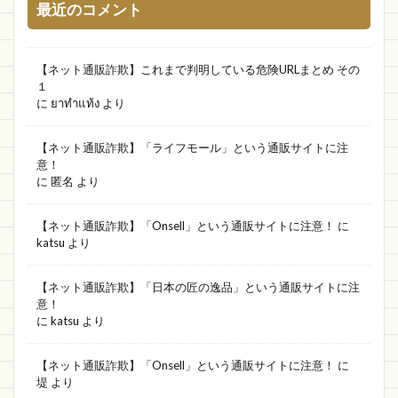
最近のコメント
期間限定
怪しい
New Life
VADYMVSHOP
SAKIMSGOODS
【ネット通販詐欺】これまで判明している危険URLまとめ その
特価用品専門店
Durodex
釣り用具
１
に
ยาทำแท้ง
より
データベース
RABBIT
アウトレットファクトリー
Jonesshop
【ネット通販詐欺】「ライフモール」という通販サイトに注
意！
bresmile wash
CICIBELLA SPORTS
値段
に
匿名
より
lady's
電子レンジ
アニュアンス
もー販売店
販売店
通報先
罪
【ネット通販詐欺】「Onsell」という通販サイトに注意！
に
katsu
より
AIVIVID
靴
freedom Store
華盛通商
モデル
olerof
TOMIMI
great deal
【ネット通販詐欺】「日本の匠の逸品」という通販サイトに注
意！
あきんど
よろずや
中津
売りショップ
に
katsu
より
バスルーム専門店
パンダモバイル
【ネット通販詐欺】「Onsell」という通販サイトに注意！
に
売れ筋新商品
ブックス
LQBVYN
WIPIKI
堤
より
LUMMY
EnglishCafe
シャンプー
mbk