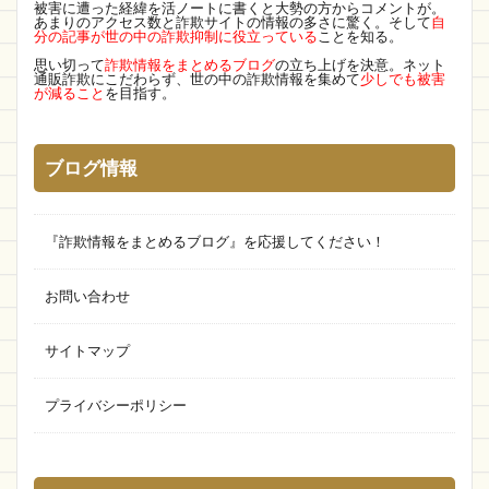
被害に遭った経緯を活ノートに書くと大勢の方からコメントが。
あまりのアクセス数と詐欺サイトの情報の多さに驚く。そして
自
Aura 通販
Popink 通販
SUTOA
Onsale
分の記事が世の中の詐欺抑制に役立っている
ことを知る。
思い切って
詐欺情報をまとめるブログ
の立ち上げを決意。ネット
Ranmstein
街角商店
Rio
YOUR
通販詐欺にこだわらず、世の中の詐欺情報を集めて
少しでも被害
が減ること
を目指す。
発送
ヤマザキ
エイプリルフール
SNS
中国
ファーストデータテクノロジーズ
歴史
ブログ情報
無料相談
ひだまりズム
バレンタインデー
Parade
製作所
トマト
SweetZag
『詐欺情報をまとめるブログ』を応援してください！
molkor
MONOPOLY
diranista
プライスダウン
lilithstore
評判､口コミ
お問い合わせ
ネット通販詐欺
生活用品専門店
SHOP NOW
trade
限定プライス
Fashion
あす楽
サイトマップ
正月
ゾゾタウン
top box
タブレット
プライバシーポリシー
ブランド直営店
finetia
identity株式会社
bright eye
OC si ri to
直営店に限定
ECサイト詐欺
MITSUZOIN
コロナ
偽物