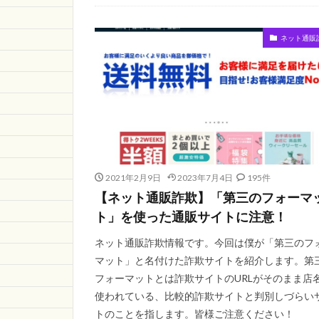
regionPAY
m
ショップ
予
ネット通販
aan store
怪
2021年2月9日
2023年7月4日
195件
【ネット通販詐欺】「第三のフォーマ
ト」を使った通販サイトに注意！
ネット通販詐欺情報です。今回は僕が「第三のフ
マット」と名付けた詐欺サイトを紹介します。第
フォーマットとは詐欺サイトのURLがそのまま店
使われている、比較的詐欺サイトと判別しづらい
トのことを指します。皆様ご注意ください！