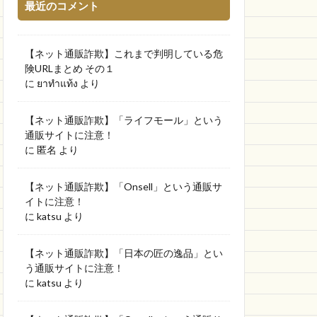
最近のコメント
【ネット通販詐欺】これまで判明している危
険URLまとめ その１
に
ยาทำแท้ง
より
【ネット通販詐欺】「ライフモール」という
通販サイトに注意！
に
匿名
より
【ネット通販詐欺】「Onsell」という通販サ
イトに注意！
に
katsu
より
【ネット通販詐欺】「日本の匠の逸品」とい
う通販サイトに注意！
に
katsu
より