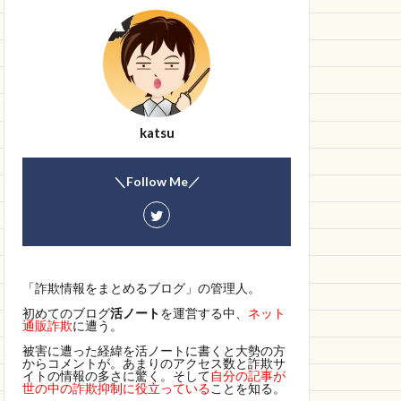
katsu
＼Follow Me／
「詐欺情報をまとめるブログ」の管理人。
初めてのブログ
活ノート
を運営する中、
ネット
通販詐欺
に遭う。
被害に遭った経緯を活ノートに書くと大勢の方
からコメントが。あまりのアクセス数と詐欺サ
イトの情報の多さに驚く。そして
自分の記事が
世の中の詐欺抑制に役立っている
ことを知る。