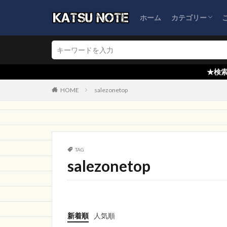
倉地株式会社
ホーム
カテゴリー
TRYNLIKEOV
Font
ピルツ
ブログ運営
ネット通販詐欺
怪しい会社情報
Grnbe
2L直
中古販売
Me
★検索窓からブログ内検
ハッスル
ポ
HOME
salezonetop
ATE
映像制
新雪荘スポーツ
WJBLL
PRYD
ブランドショップ
TAG
今だけSALE
salezonetop
Moveon
NOB
TARIQULMARKET
DMMONLINE STO
新着順
人気順
注文
コーヒ