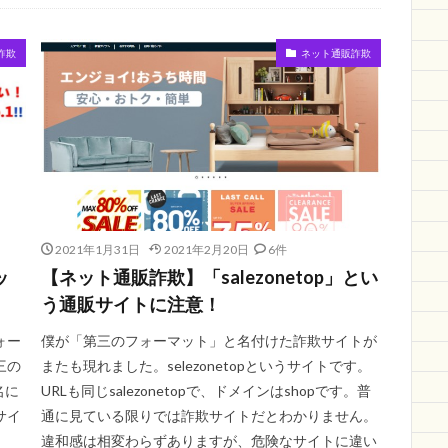
ano a mano
ビー
情報サイト
ilemon
Moewe
フランド
約
サンコー
デンデン
arisana
リフォーム
携帯電話
詐欺
ネット通販詐欺
しい会社
検索
2021年1月31日
2021年2月20日
6件
ッ
【ネット通販詐欺】「salezonetop」とい
う通販サイトに注意！
ォー
僕が「第三のフォーマット」と名付けた詐欺サイトが
三の
またも現れました。selezonetopというサイトです。
名に
URLも同じsalezonetopで、ドメインはshopです。普
サイ
通に見ている限りでは詐欺サイトだとわかりません。
違和感は相変わらずありますが、危険なサイトに違い