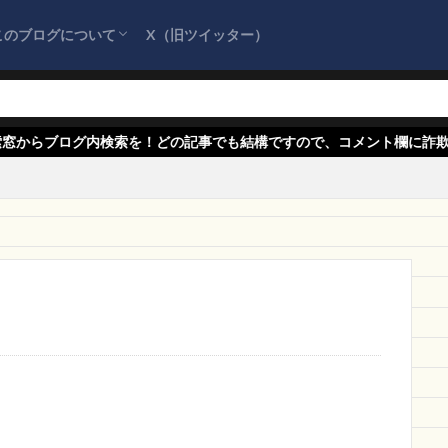
英語学習
生活館
Arrowsbow
超割引販売中
KQKU2U
このブログについて
X（旧ツイッター）
UnaI
tgcm
xp
INTACT
アクロ
安心サービス
海
チョップ
SAXLOVEROV
TRUEKIDPRESENT
ダンシャディア
サイトマップ
プライバシーポリシー
お問い合わせ
『詐欺情報をまとめるブログ』を応援してく
販公式店
lng-lang
SALESAGEAR
Anymagic
GASSHOP
H
ださい！
tans
Yjashm
人気の雑貨店
ACT Bigger
graduate 通販
索を！どの記事でも結構ですので、コメント欄に詐欺情報をお寄せくだ
リー
NOVA産業
February
ソフトウェア
大特価市
即日
作
後払い
中小企業
Follow you allow
FREE
ChestenCoa
矢野オンライン
株式会社グローバルアイズ
スーパーセール
ki
E
請求
新しいファッション
BLBTVBKITMALL
ClearSky Stor
smptrader
楽天市場
怪しすぎる
iPhone
口座売買
自転車セール
中文体
インテリア生活館
QC sirito
業界最安
LE PARIS
2020
雑貨屋
新作通販激安
直売SHOPPING
ARFAJBDONLINE
激安価格
アウトドア
Perfect
広告
RE
streetstore
東山堂
OUTLET SALE
ランナウト
好ま
ーカップ
クールショップ
ディスカウント
Cute専門店
エミュ