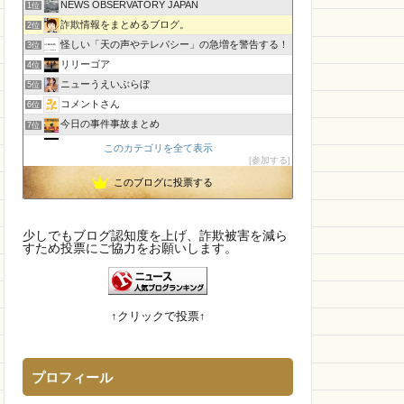
NEWS OBSERVATORY JAPAN
1位
ル
Lucy Shop
詐欺情報をまとめるブログ。
2位
SUNVALLEY
怪しい「天の声やテレパシー」の急増を警告する！
3位
リリーゴア
4位
ニューうえいぶらぼ
5位
コメントさん
6位
今日の事件事故まとめ
7位
CamTalk〜生活情報サイト
8位
このカテゴリを全て表示
参加する
【国内・海外】ニュースまとめ【芸能・科学・エトセトラ】
9位
このブログに投票する
執務室
10位
孤島の奇譚
11位
未確認飛行物体・地球外知的生命体
12位
少しでもブログ認知度を上げ、詐欺被害を減ら
エンジニアの憂鬱
すため投票にご協力をお願いします。
13位
IT派遣営業マン「テル」が教える人材派遣で稼ぐ技術！
14位
マダムとセニョリータのニュースな杜
15位
↑クリックで投票↑
プロフィール