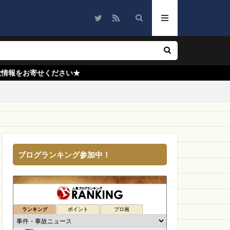
PARKS
外サイト
ycyc
ン
fab-fabric
amgover
ALLIASHOP
さい★
発送
ワークス
t
nd
NEWWALT
e
SANTE LABO
ザ・ジューシー
ブログランキング参加中！
値に挑戦
Elgato
しい
クッション
ランキング
ポイント
ブロ画
オーストラリア