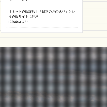
【ネット通販詐欺】「日本の匠の逸品」とい
う通販サイトに注意！
に
katsu
より