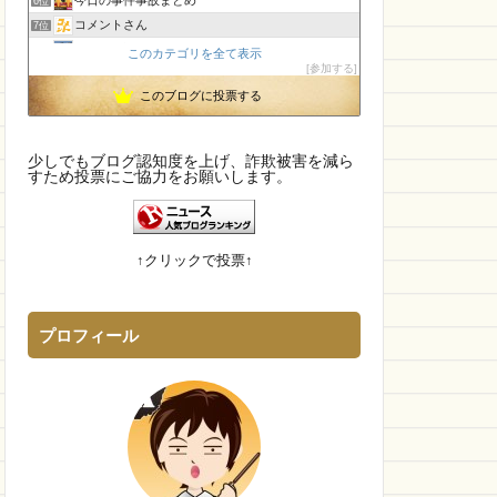
6位
コメントさん
7位
孤島の奇譚
8位
このカテゴリを全て表示
参加する
CamTalk〜生活情報サイト
9位
このブログに投票する
【国内・海外】ニュースまとめ【芸能・科学・エトセトラ】
10位
未確認飛行物体・地球外知的生命体
11位
IT派遣営業マン「テル」が教える人材派遣で稼ぐ技術！
12位
少しでもブログ認知度を上げ、詐欺被害を減ら
幽霊食口さんのメッセージ?
すため投票にご協力をお願いします。
13位
身の回りによくある詐欺について
14位
ままなおトレンド
15位
↑クリックで投票↑
プロフィール