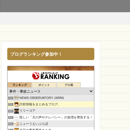
ブログランキング参加中！
ランキング
ポイント
ブロ画
NEWS OBSERVATORY JAPAN
1位
詐欺情報をまとめるブログ。
2位
リリーゴア
3位
怪しい「天の声やテレパシー」の急増を警告する！
4位
ニューうえいぶらぼ
5位
今日の事件事故まとめ