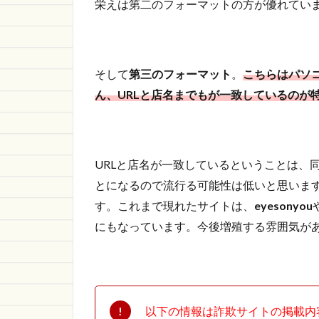
栄えは第二のフォーマットの方が優れてい
1.1.1
https://ceybegc.shop/
1.1.2
第三の
そして
第三のフォーマット
。
こちらはパソ
フォー
ん、URLと店名までもが一致しているのが
マット
を使っ
た詐欺
サイト
は他に
URLと店名が一致しているということは、
も！
とになるので流行る可能性は低いと思いま
1.2
す。これまで現れたサイトは、
eyesonyou
さい
にもなっています。今後増殖する雰囲気が
ごに
以下の情報は詐欺サイトの掲載内