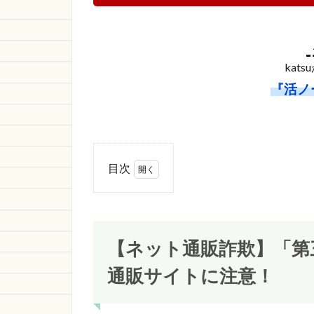
kat
『活ノ
目次
1
【ネ
ット
通販
【ネット通販詐欺】「第
詐
欺】
通販サイトに注意！
「第
三の
フォ