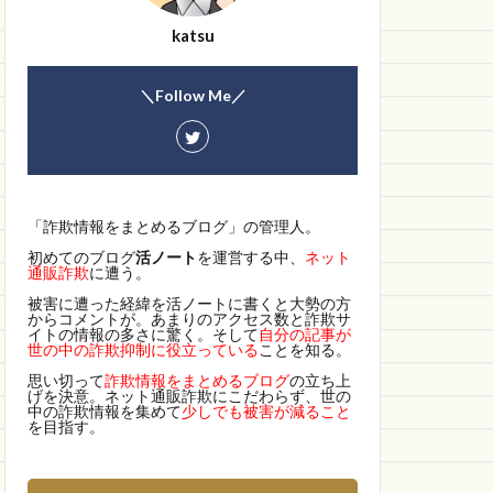
katsu
＼Follow Me／
「詐欺情報をまとめるブログ」の管理人。
初めてのブログ
活ノート
を運営する中、
ネット
通販詐欺
に遭う。
被害に遭った経緯を活ノートに書くと大勢の方
からコメントが。あまりのアクセス数と詐欺サ
イトの情報の多さに驚く。そして
自分の記事が
世の中の詐欺抑制に役立っている
ことを知る。
思い切って
詐欺情報をまとめるブログ
の立ち上
げを決意。ネット通販詐欺にこだわらず、世の
中の詐欺情報を集めて
少しでも被害が減ること
を目指す。