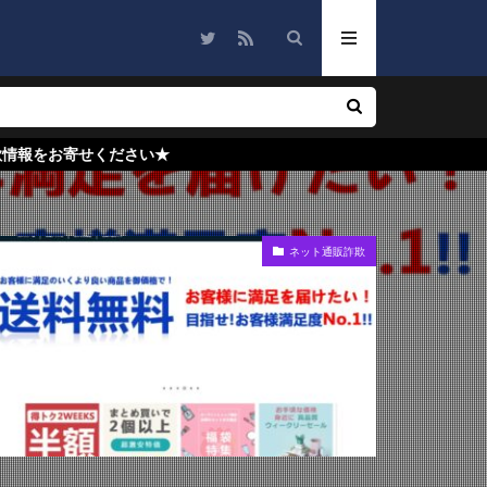
い★
ネット通販詐欺