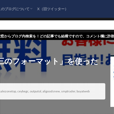
このブログについて
X（旧ツイッター）
サイトマップ
プライバシーポリシー
お問い合わせ
『詐欺情報をまとめるブログ』を応援してく
ださい！
を！どの記事でも結構ですので、コメント欄に詐欺情報をお寄せくださ
三のフォーマット」を使った
salezonetop
,
ceybegc
,
outputol
,
aligoodsnew
,
smptrader
,
buyatweb