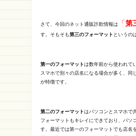
ーマ
ッ
ト」
「
第
を使
さて、今回のネット通販詐欺情報は
った
す。そもそも
第三のフォーマット
というの
通販
サイ
トに
注
意！
第一のフォーマット
は数年前から使われて
1.1
スマホで別々の店名になる場合が多く、同じ
第三
が特徴です。
のフ
ォー
マッ
トの
詐欺
第二のフォーマット
はパソコンとスマホで
サイ
フォーマットもキレイにできており、パソ
ト情
す。最近では第一のフォーマットでも店名
報