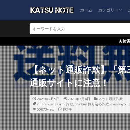
ホーム
カテゴリー
ブログ運営
ネット通販詐欺
怪しい会社情報
★検索窓からブログ内検索
【ネット通販詐欺】「第
通販サイトに注意！
2021年2月9日
2023年7月4日
ネット通販詐欺
vinebuy
,
salesxrm
,
詐欺
,
chinbuy
,
振り込め詐欺
,
eyesonyou
,
55873view
195件